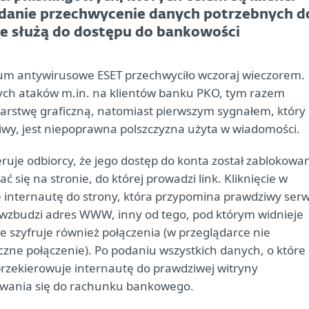
adanie przechwycenie danych potrzebnych d
re służą do dostępu do bankowości
um antywirusowe ESET przechwyciło wczoraj wieczorem.
zych ataków m.in. na klientów banku PKO, tym razem
warstwę graficzną, natomiast pierwszym sygnałem, który
ziwy, jest niepoprawna polszczyzna użyta w wiadomości.
ruje odbiorcy, że jego dostęp do konta został zablokowa
 się na stronie, do której prowadzi link. Kliknięcie w
 internautę do strony, która przypomina prawdziwy serw
ą wzbudzi adres WWW, inny od tego, pod którym widnieje
e szyfruje również połączenia (w przeglądarce nie
eczne połączenie). Po podaniu wszystkich danych, o które
przekierowuje internautę do prawdziwej witryny
owania się do rachunku bankowego.