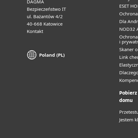
DAGMA
ESET HO
Bezpieczeństwo IT
Ochrona 
ul. Bażantów 4/2
Dla Andr
40-668 Katowice
NOD32 A
Kontakt
Ochrona
i prywat
Skaner o
Poland (PL)
Link che
Elastycz
Dlaczego
Kompend
Pobierz
domu
Przetest
Jestem k