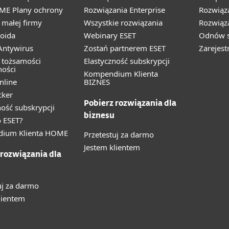
ME Plany ochrony
Rozwiązania Enterprise
Rozwiąz
małej firmy
Wszystkie rozwiązania
Rozwiąza
oida
Webinary ESET
Odnów s
ntywirus
Zostań partnerem ESET
Zarejest
 tożsamości
Elastyczność subskrypcji
ności
Kompendium Klienta
nline
BIZNES
cker
Pobierz rozwiązania dla
ność subskrypcji
biznesu
 ESET?
ium Klienta HOME
Przetestuj za darmo
Jestem klientem
 rozwiązania dla
uj za darmo
lientem