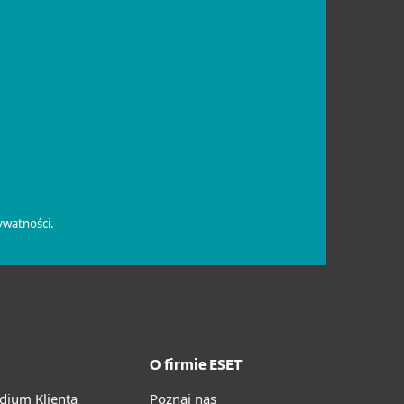
O firmie ESET
ium Klienta
Poznaj nas