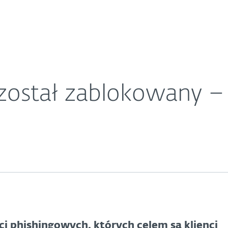
O ESET
ariera
Kontakt
został zablokowany –
i phishingowych, których celem są klienci