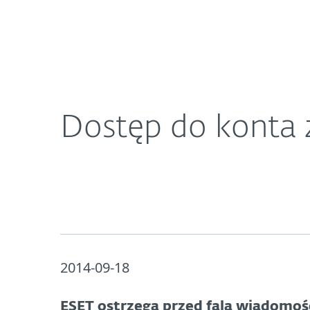
Dla Domu
Dla Biznesu
Dostęp do konta został zablokowany – uważaj
O ESET
Newsroom
K
Dostęp do konta 
2014-09-18
ESET ostrzega przed falą wiadomośc