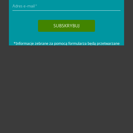
Dla domu i mikrofirm
Dla biznesu
Pomoc
O firmie ESET