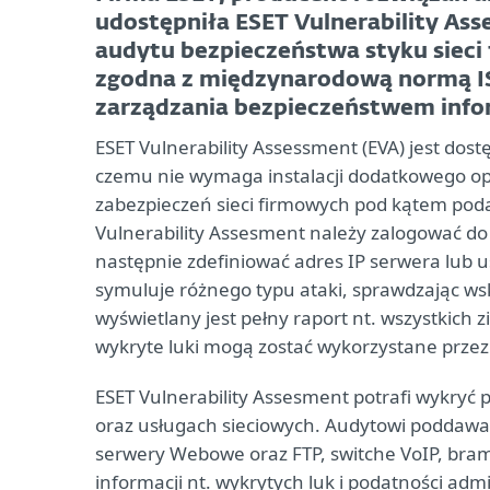
udostępniła ESET Vulnerability As
audytu bezpieczeństwa styku sieci 
zgodna z międzynarodową normą IS
zarządzania bezpieczeństwem infor
ESET Vulnerability Assessment (EVA) jest dost
czemu nie wymaga instalacji dodatkowego op
zabezpieczeń sieci firmowych pod kątem podat
Vulnerability Assesment należy zalogować do 
następnie zdefiniować adres IP serwera lub 
symuluje różnego typu ataki, sprawdzając ws
wyświetlany jest pełny raport nt. wszystkich
wykryte luki mogą zostać wykorzystane przez
ESET Vulnerability Assesment potrafi wykryć
oraz usługach sieciowych. Audytowi poddawa
serwery Webowe oraz FTP, switche VoIP, bram
informacji nt. wykrytych luk i podatności ad