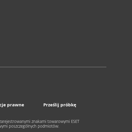
cje prawne
Prześlij próbkę
ub zarejestrowanymi znakami towarowymi ESET
rowymi poszczególnych podmiotów.