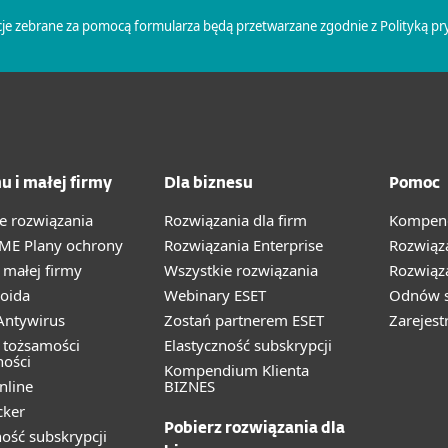
u i małej firmy
Dla biznesu
Pomoc
e rozwiązania
Rozwiązania dla firm
Kompend
ME Plany ochrony
Rozwiązania Enterprise
Rozwiąz
małej firmy
Wszystkie rozwiązania
Rozwiąza
oida
Webinary ESET
Odnów s
ntywirus
Zostań partnerem ESET
Zarejest
 tożsamości
Elastyczność subskrypcji
ności
Kompendium Klienta
nline
BIZNES
cker
Pobierz rozwiązania dla
ność subskrypcji