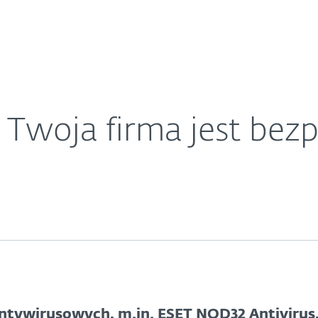
O ESET
ariera
Kontakt
 Twoja firma jest bez
ntywirusowych, m.in. ESET NOD32 Antivirus