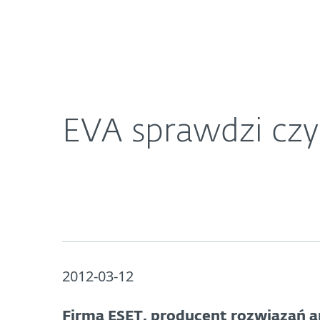
Dla Domu
Dla Biznesu
EVA sprawdzi czy Twoja firma jest bezpieczna
O ESET
Newsroom
K
EVA sprawdzi czy
2012-03-12
Firma ESET, producent rozwiązań a