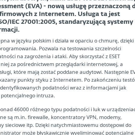
sessment (EVA) - nową usługę przeznaczoną 
firmowych z Internetem. Usługa ta jest
O/IEC 27001:2005, standaryzującą systemy
macji.
ępna w języku polskim i działa w oparciu o chmurę, dzięki
rogramowania. Pozwala na testowania szczelności
ności na zagrożenia i ataki. Aby skorzystać z ESET
niej za pośrednictwem przeglądarki internetowej, a
usługi, które mają zostać poddane audytowi. Następnie E
kazany punkty styku z Internetem. Po zakończeniu test
 zidentyfikowanych podatności wraz z informacjami jak
 potencjalnego intruza.
 ponad 46000 różnego typu podatności i luk w urządzenia
ne są m.in. firewalle, koncentratory VPN, modemy,
y sieciowe itp. Dzięki natychmiastowemu dostępowi do
ministrator może błyskawicznie wyeliminować potencjalne