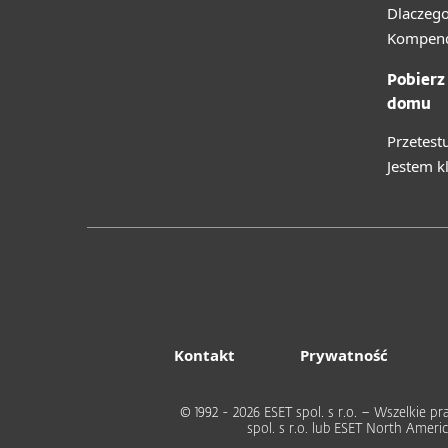
Dlaczego
Kompend
Pobierz
domu
Przetest
Jestem k
Kontakt
Prywatność
© 1992 - 2026 ESET spol. s r.o. – Wszelkie
spol. s r.o. lub ESET North Ame