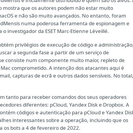
Mensis é inicialmente distribuído e quem são os alvos. 
ção mostra que os autores podem não estar muito
macOS e não são muito avançados. No entanto, foram
loudMensis numa poderosa ferramenta de espionagem e
 o investigador da ESET Marc-Etienne Léveillé.
tém privilégios de execução de código e administração
scar a segunda fase a partir de um serviço de
 consiste num componente muito maior, repleto de
 Mac comprometido. A intenção dos atacantes aqui é
l, capturas de ecrã e outros dados sensíveis. No total
 tanto para receber comandos dos seus operadores
necedores diferentes: pCloud, Yandex Disk e Dropbox. A
contém códigos e autenticação para pCloud e Yandex Dis
lhes interessantes sobre a operação, incluindo que os
os bots a 4 de fevereiro de 2022.