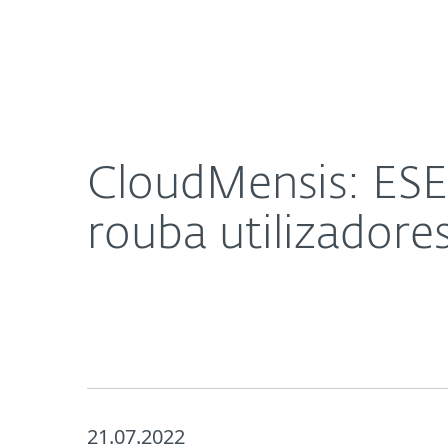
Para
CloudMensis: ESET descobre novo malware que esp
Para Casa
Empresas
Sobre a ESET
Imprensa
CloudMensis: ESE
rouba utilizadore
21.07.2022