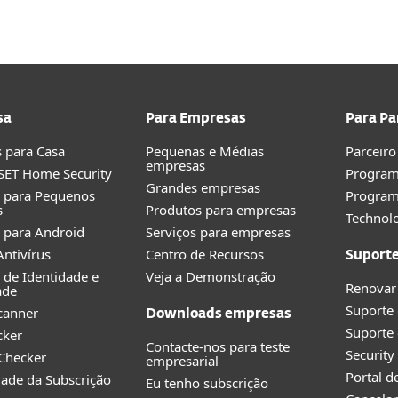
sa
Para Empresas
Para Pa
 para Casa
Pequenas e Médias
Parceiro
empresas
SET Home Security
Program
Grandes empresas
o para Pequenos
Progra
s
Produtos para empresas
Technolo
 para Android
Serviços para empresas
ntivírus
Centro de Recursos
Suport
 de Identidade e
Veja a Demonstração
Renovar
ade
Suporte
canner
Downloads empresas
Suporte 
cker
Contacte-nos para teste
Securit
 Checker
empresarial
Portal d
idade da Subscrição
Eu tenho subscrição