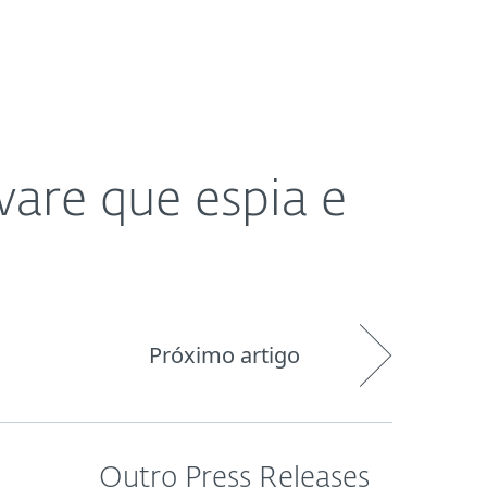
Pedido de
og
Loja
Portugal
suporte
are que espia e
Próximo artigo
Outro Press Releases