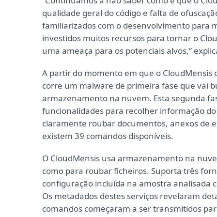
“Continuamos a não saber como é que o Cloud
qualidade geral do código e falta de ofusca
familiarizados com o desenvolvimento para 
investidos muitos recursos para tornar o C
uma ameaça para os potenciais alvos,” explica
A partir do momento em que o CloudMensis ob
corre um malware de primeira fase que vai bu
armazenamento na nuvem. Esta segunda fase
funcionalidades para recolher informação do
claramente roubar documentos, anexos de emai
existem 39 comandos disponíveis.
O CloudMensis usa armazenamento na nuvem
como para roubar ficheiros. Suporta três for
configuração incluída na amostra analisada 
Os metadados destes serviços revelaram deta
comandos começaram a ser transmitidos para 