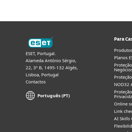
Para Ca
Produtos
ESET, Portugal.
Planos E
Alameda António Sérgio,
Proteçã
22, 3º B, 1495-132 Algés,
Negócio
Lisboa, Portugal
Proteção
Contactos
NOD32 A
Proteção
Português (PT)
Privacid
Online s
Link che
AI Skills
Flexibil