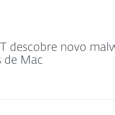
Para
Sobre
Bl
ia e rouba utilizadores de Mac
Sobre
Parceiros
Carreiras
Contacto
T descobre novo malw
s de Mac