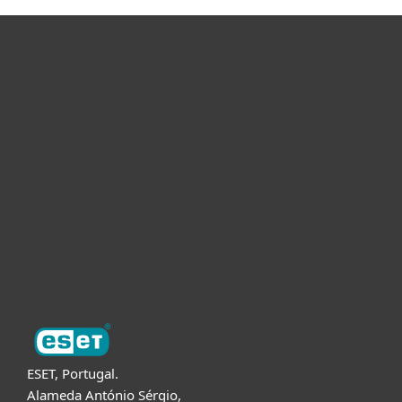
Para Casa
Para Empresas
Para Parceiros
Suporte
Sobre a ESET
ESET, Portugal.
Alameda António Sérgio,