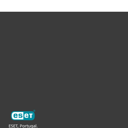
Para Casa
Para Empresas
Para Parceiros
Suporte
Sobre a ESET
ESET, Portugal.