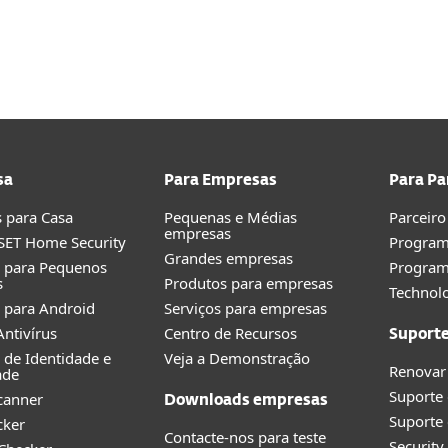
sa
Para Empresas
Para Pa
 para Casa
Pequenas e Médias
Parceiro
empresas
SET Home Security
Program
Grandes empresas
o para Pequenos
Progra
s
Produtos para empresas
Technolo
 para Android
Serviços para empresas
ntivírus
Centro de Recursos
Suport
 de Identidade e
Veja a Demonstração
Renovar
ade
Suporte
canner
Downloads empresas
Suporte 
cker
Contacte-nos para teste
Securit