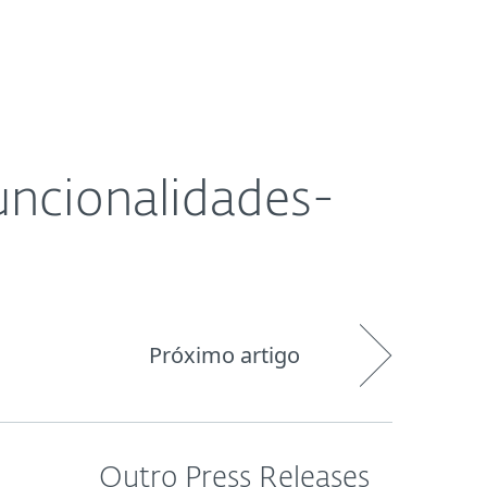
Pedido de
og
Loja
Portugal
suporte
uncionalidades-
Próximo artigo
Outro Press Releases