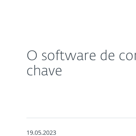
Para
O software de controlo parental em 5 funcionali
Para Casa
Empresas
Sobre a ESET
Imprensa
O software de con
chave
19.05.2023