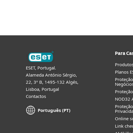
Para Ca
Produtos
ESET, Portugal.
Planos E
Alameda António Sérgio,
Proteçã
22, 3º B, 1495-132 Algés,
Negócio
Lisboa, Portugal
Proteção
Contactos
NOD32 A
Proteção
Português (PT)
Privacid
Online s
Link che