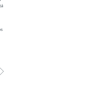
tá
os