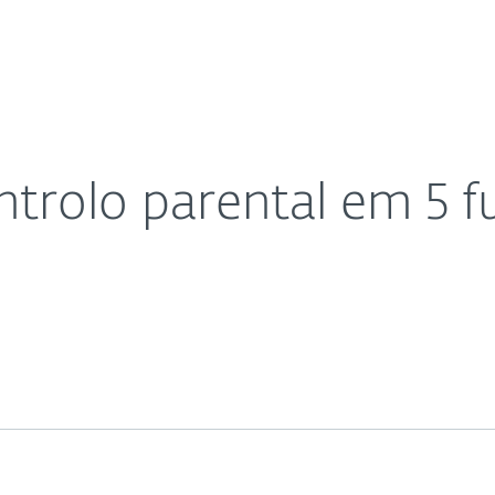
Para
Sobre
Bl
dades-chave
Sobre
Parceiros
Carreiras
Contacto
trolo parental em 5 f