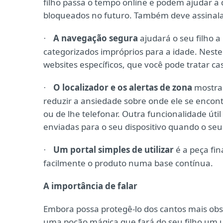
filho passa o tempo online e podem ajudar a 
bloqueados no futuro. Também deve assinala
A navegação segura
ajudará o seu filho 
·
categorizados impróprios para a idade. Neste c
websites específicos, que você pode tratar ca
O localizador e os alertas de zona
mostrar
·
reduzir a ansiedade sobre onde ele se enco
ou de lhe telefonar. Outra funcionalidade útil
enviadas para o seu dispositivo quando o seu 
Um portal simples de utilizar
é a peça fina
·
facilmente o produto numa base contínua.
A importância de falar
Embora possa protegê-lo dos cantos mais obsc
uma poção mágica que fará do seu filho um ut