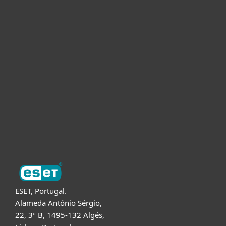
Para Casa
Para Empresas
Para Parceiros
Suporte
Sobre a ESET
ESET, Portugal.
Alameda António Sérgio,
22, 3º B, 1495-132 Algés,