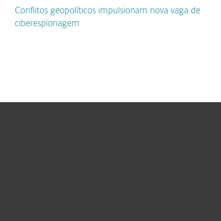
Conflitos geopolíticos impulsionam nova vaga de
ciberespionagem
Para Casa
Para Empresas
Para Parceiros
Suporte