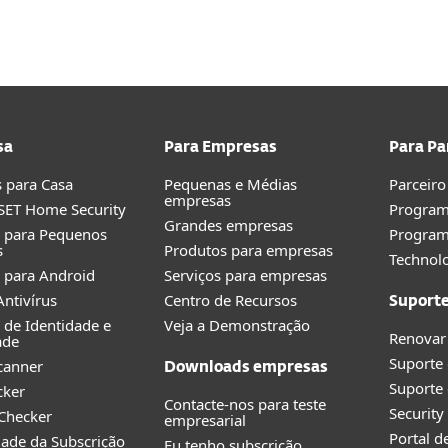
sa
Para Empresas
Para Pa
 para Casa
Pequenas e Médias
Parceiro
empresas
SET Home Security
Program
Grandes empresas
o para Pequenos
Progra
s
Produtos para empresas
Technolo
 para Android
Serviços para empresas
ntivírus
Centro de Recursos
Suport
 de Identidade e
Veja a Demonstração
Renovar
ade
Suporte
canner
Downloads empresas
Suporte 
cker
Contacte-nos para teste
Securit
 Checker
empresarial
Portal d
idade da Subscrição
Eu tenho subscrição