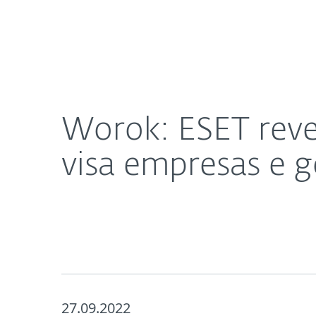
Para
Worok: ESET revela novo grupo de ciberespionag
Para Casa
Empresas
Sobre a ESET
Imprensa
Worok: ESET reve
visa empresas e 
27.09.2022