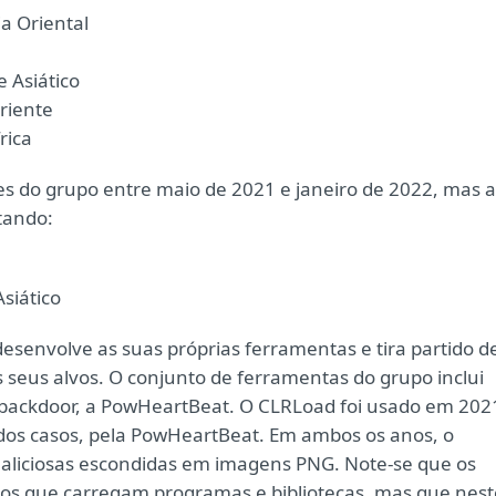
a Oriental
 Asiático
riente
rica
s do grupo entre maio de 2021 e janeiro de 2022, mas a
tando:
siático
envolve as suas próprias ferramentas e tira partido d
seus alvos. O conjunto de ferramentas do grupo inclui
 backdoor, a PowHeartBeat. O CLRLoad foi usado em 202
 dos casos, pela PowHeartBeat. Em ambos os anos, o
maliciosas escondidas em imagens PNG. Note-se que os
mos que carregam programas e bibliotecas, mas que nest