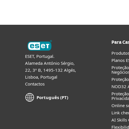
Para Ca
Produtos
ESET, Portugal.
Planos E
Alameda António Sérgio,
Proteçã
22, 3º B, 1495-132 Algés,
Negócio
Lisboa, Portugal
Proteção
Contactos
NOD32 A
Proteção
Português (PT)
Privacid
Online s
Link che
AI Skills
Flexibil