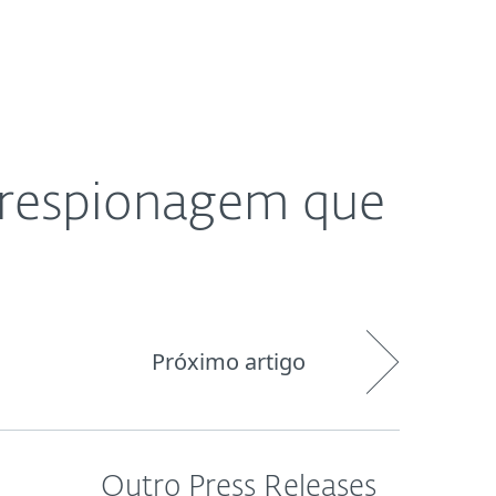
Pedido de
og
Loja
Portugal
suporte
erespionagem que
Próximo artigo
Outro Press Releases