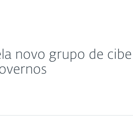
Para
Sobre
Bl
em que visa empresas e governos
Sobre
Parceiros
Carreiras
Contacto
la novo grupo de cib
governos