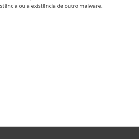
stência ou a existência de outro malware.
e se oculta no firmware, e há dois motivos
xtremamente perigoso. Primeiro, os rootkits
pazes de sobreviver à reinicialização de
do sistema operativo e até à substituição
ão difíceis de detetar porque o firmware
o quanto à integridade do código. As
 contêm uma camada dedicada de
 são uma exceção.