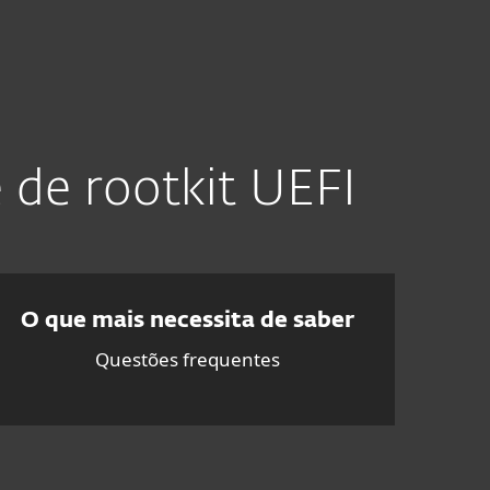
g
Pedido de suporte
Loja
Portugal
Contacte-nos
Área de Clientes
 de rootkit UEFI
O que mais necessita de saber
Questões frequentes