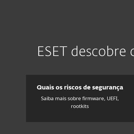
Para Casa
Para Empres
Proteção para casa
Downloa
ESET descobre o
Quais os riscos de segurança
Saiba mais sobre firmware, UEFI,
rootkits