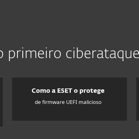
Sobre
Blo
as
Para Parceiros
d
Porquê ESET?
 primeiro ciberataque
Como a ESET o protege
de firmware UEFI malicioso