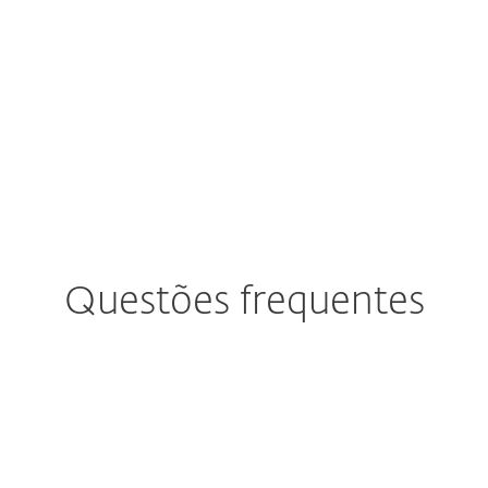
Quanto à resolução, está fora do alcance d
princípio, reinstalar o chip com um firmwa
não for possível, a única opção restante é
computador.
Questões frequentes
nico fornecedor de soluções de segurança para 
ra ataques informáticos rootkit com UEFI - ver
ET é o único fornecedor de soluções de segurança para endp