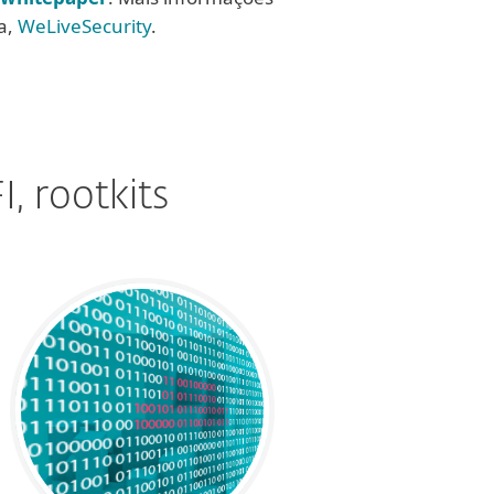
a,
WeLiveSecurity
.
, rootkits