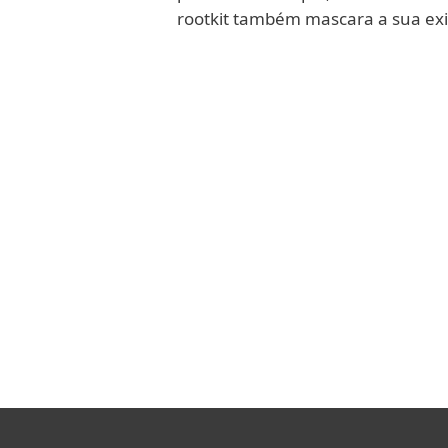
rootkit também mascara a sua exi
Saiba mais
Um rootkit UEFI é um rootkit qu
para esse tipo de rootkit ser e
UEFI são muito persistentes, ca
um computador, à reinstalação 
do disco rígido. Segundo, eles s
normalmente não é inspecionad
soluções de segurança ESET
que
proteção, o ESET UEFI Scanner,