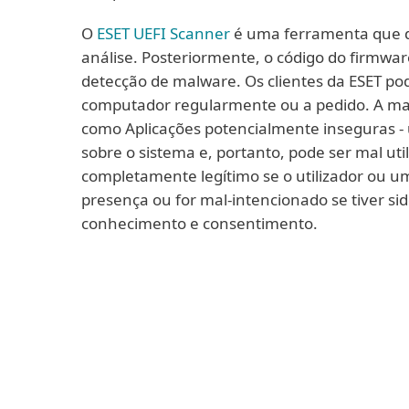
O
ESET UEFI Scanner
é uma ferramenta que di
análise. Posteriormente, o código do firmware
detecção de malware. Os clientes da ESET po
computador regularmente ou a pedido. A mai
como Aplicações potencialmente inseguras 
sobre o sistema e, portanto, pode ser mal ut
completamente legítimo se o utilizador ou u
presença ou for mal-intencionado se tiver si
conhecimento e consentimento.
Saiba mais
Naturalmente, desde a descoberta do prim
através de um rootkit UEFI, os clientes da
Scanner também podem detectar essas mod
portanto, estão numa excelente posição p