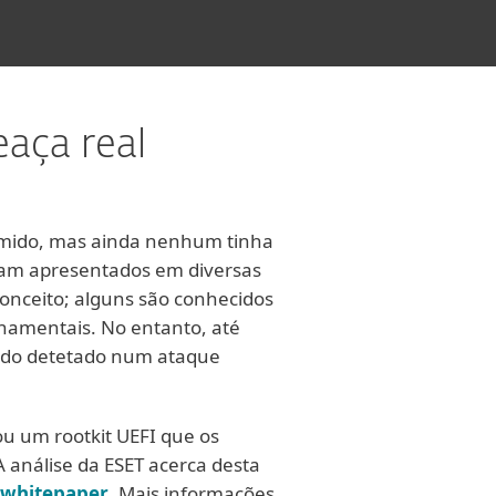
aça real
temido, mas ainda nenhum tinha
foram apresentados em diversas
onceito; alguns são conhecidos
namentais. No entanto, até
sido detetado num ataque
u um rootkit UEFI que os
 análise da ESET acerca desta
whitepaper
. Mais informações