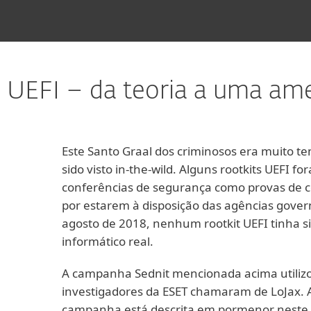
s UEFI – da teoria a uma ame
Este Santo Graal dos criminosos era muito 
sido visto in-the-wild. Alguns rootkits UEFI 
conferências de segurança como provas de c
por estarem à disposição das agências gover
agosto de 2018, nenhum rootkit UEFI tinha 
informático real.
A campanha Sednit mencionada acima utilizo
investigadores da ESET chamaram de LoJax. A
campanha está descrita em pormenor neste