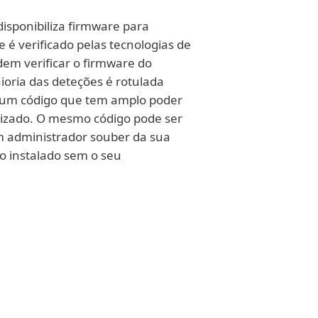
sponibiliza firmware para
 é verificado pelas tecnologias de
dem verificar o firmware do
oria das deteções é rotulada
- um código que tem amplo poder
ilizado. O mesmo código pode ser
m administrador souber da sua
do instalado sem o seu
eiro ataque cibernético
 ESET equipados com o ESET UEFI
ificações maliciosas e,
ara se protegerem.