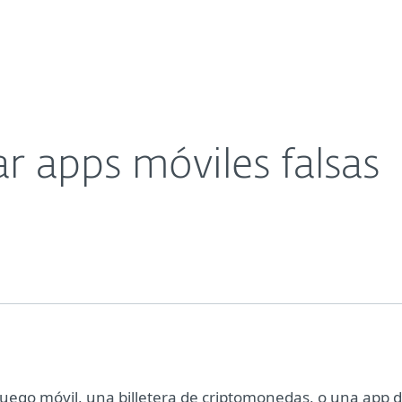
sas
Para Partners
Acerca de
Carreras
Contacto
ar apps móviles falsas
 juego móvil, una billetera de criptomonedas, o una app 