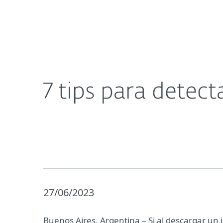
Para el Hogar
Para Empre
7 tips para detectar apps móviles falsas
Acerca de
Sala de prensa
7 tips para detect
27/06/2023
Buenos Aires, Argentina – Si al descargar un