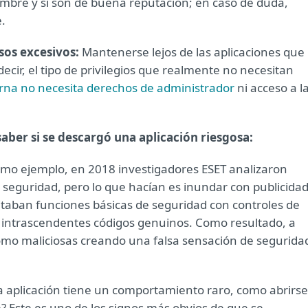
nombre y si son de buena reputación; en caso de duda,
.
sos excesivos:
Mantenerse lejos de las aplicaciones que
ecir, el tipo de privilegios que realmente no necesitan
erna no necesita derechos de administrador
ni acceso a l
aber si se descargó una aplicación riesgosa:
mo ejemplo, en 2018 investigadores ESET analizaron
 seguridad, pero lo que hacían es inundar con publicidad
itaban funciones básicas de seguridad con controles de
e intrascendentes códigos genuinos. Como resultado, a
mo maliciosas creando una falsa sensación de segurida
a aplicación tiene un comportamiento raro, como abrirse
e? Este es uno de los signos más obvios de que se