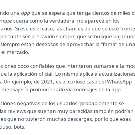
cando una
app
que se espera que tenga cientos de miles 
unque suena como la verdadera, no aparece en los
ios. Si ese es el caso, las chances de que se esté frente
mportante ser precavido siempre que se busque bajar un
s siempre están deseosos de aprovechar la “fama” de un
n el mercado.
caciones poco confiables que intentaron sumarse a la mo
e la aplicación oficial. Lo mismo aplica a actualizacione
 Un ejemplo, de 2021, es el curioso caso del WhatsApp
 de mensajería promocionado vía mensajes en la app.
aciones negativas de los usuarios, probablemente se
iadas reviews que suenan muy parecidas también podrían
nes que no tuvieron muchas descargas, por lo que esas
luso, bots.