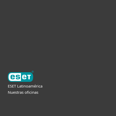
Hogar
Empresas
Partners
Soporte
Acerca de ESET
ESET Latinoamérica
Nuestras oficinas