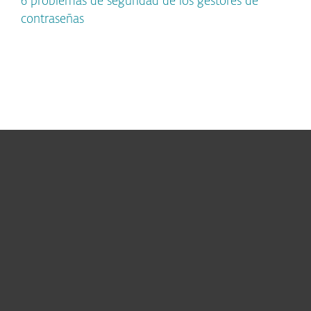
6 problemas de seguridad de los gestores de
contraseñas
Hogar
Empresas
Partners
Soporte