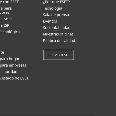
e con ESET
¿Por qué ESET?
a para
Tecnología
dores
Sala de prensa
ma MSP
Eventos
a ISP
Sustentabilidad
Tecnológica
Nuestras oficinas
Politica de calidad
e
nte
REEMBOLSO
 para hogar
 para empresas
 seguridad
e estado de ESET