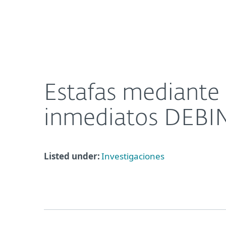
Para el Hogar
Para Empre
Estafas mediante sistema de débitos bancarios i
Acerca de
Sala de prensa
Estafas mediante 
inmediatos DEBI
Listed under:
Investigaciones