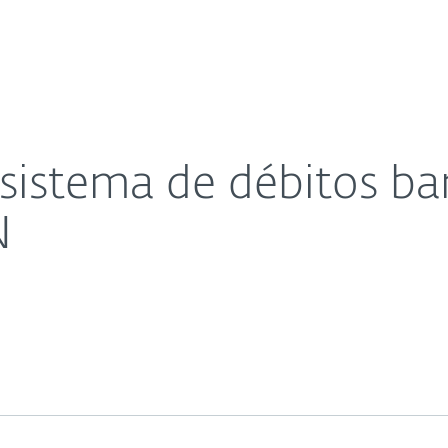
sas
Para Partners
Acerca de
nmediatos DEBIN
Carreras
Contacto
sistema de débitos ba
N