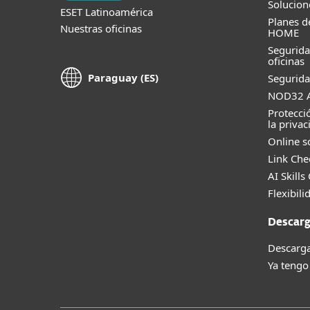
Solucion
ESET Latinoamérica
Planes d
Nuestras oficinas
HOME
Segurid
oficinas
Paraguay (ES)
Segurida
NOD32 A
Protecci
la privac
Online s
Link Che
AI Skills
Flexibili
Descarg
Descarga
Ya tengo