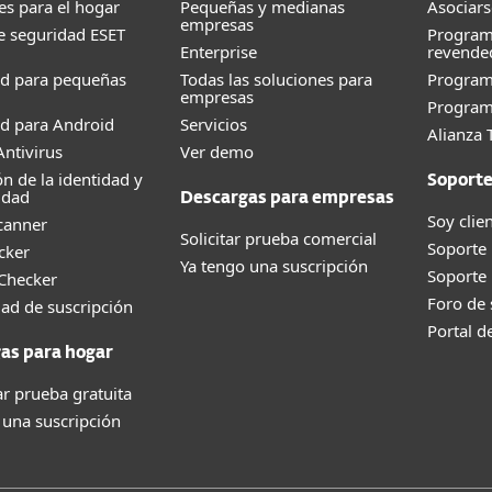
es para el hogar
Pequeñas y medianas
Asociars
empresas
e seguridad ESET
Program
Enterprise
revende
ad para pequeñas
Todas las soluciones para
Progra
empresas
Program
d para Android
Servicios
Alianza 
ntivirus
Ver demo
ón de la identidad y
Soport
idad
Descargas para empresas
Soy clie
canner
Solicitar prueba comercial
Soporte
cker
Ya tengo una suscripción
Soporte
 Checker
Foro de
dad de suscripción
Portal d
as para hogar
r prueba gratuita
 una suscripción