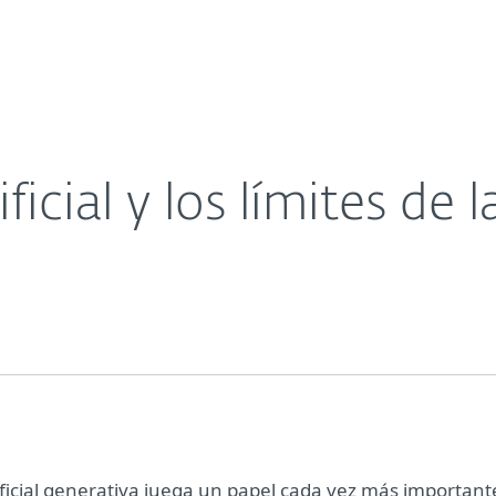
sas
Para Partners
Acerca de
dad
Carreras
Contacto
ificial y los límites de 
tificial generativa juega un papel cada vez más important