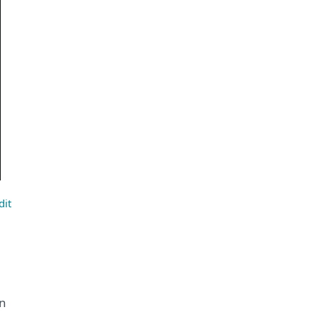
dit
en