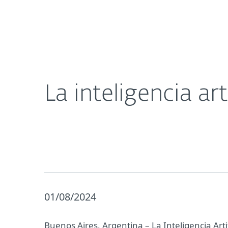
Para el Hogar
Para Empre
La inteligencia artificial y los límites de la privaci
Acerca de
Sala de prensa
La inteligencia art
01/08/2024
Buenos Aires, Argentina ­– La Inteligencia Ar