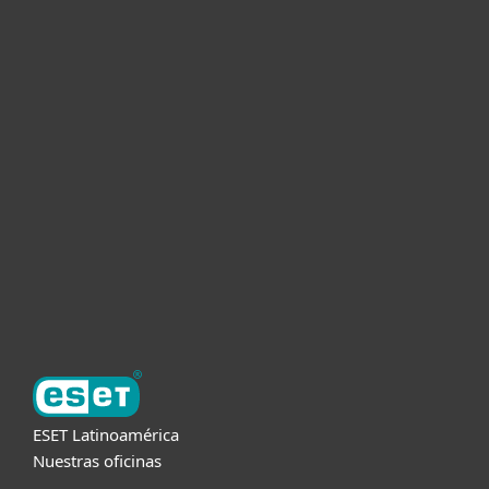
Hogar
Empresas
Partners
Soporte
Acerca de ESET
ESET Latinoamérica
Nuestras oficinas