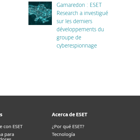
Gamaredon : ESET
Research a investigué
sur les derniers
développements du
groupe de
cyberespionnage
s
Acerca de ESET
e con ESET
¿Por qué ESET?
a para
Tecnología
dores