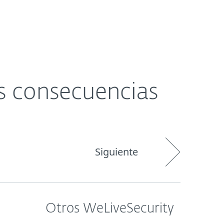
Acerca de
Blog
Tienda
Paraguay
s consecuencias
Siguiente
Otros WeLiveSecurity