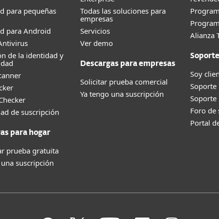
ad para pequeñas
Todas las soluciones para
Progra
empresas
Program
d para Android
Servicios
Alianza 
ntivirus
Ver demo
ón de la identidad y
Soport
idad
Descargas para empresas
Soy clie
canner
Solicitar prueba comercial
Soporte
cker
Ya tengo una suscripción
Soporte
 Checker
Foro de
dad de suscripción
Portal d
as para hogar
r prueba gratuita
 una suscripción