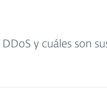
sas
Para Partners
Acerca de
ncias
Carreras
Contacto
 DDoS y cuáles son su