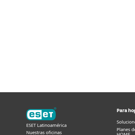
Para ho
Solucion
ESET Latinoamérica
Planes d
Nuestras oficinas
HOME