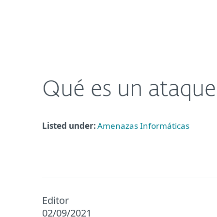
Para el Hogar
Para Empre
Qué es un ataque DDoS y cuáles son sus consecue
Acerca de
Sala de prensa
Qué es un ataque
Listed under:
Amenazas Informáticas
Editor
02/09/2021