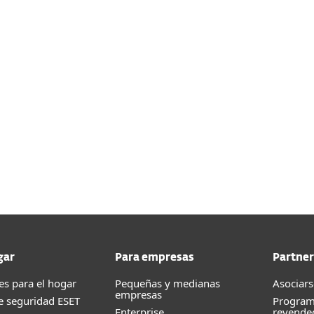
gar
Para empresas
Partner
es para el hogar
Pequeñas y medianas
Asociars
empresas
e seguridad ESET
Program
Enterprise
revende