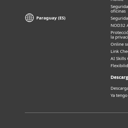
Segurid
oficinas
Paraguay (ES)
Segurida
NOD32 A
Protecci
la privac
Online s
Link Che
AI Skills
Flexibili
Descarg
Descarga
Ya tengo