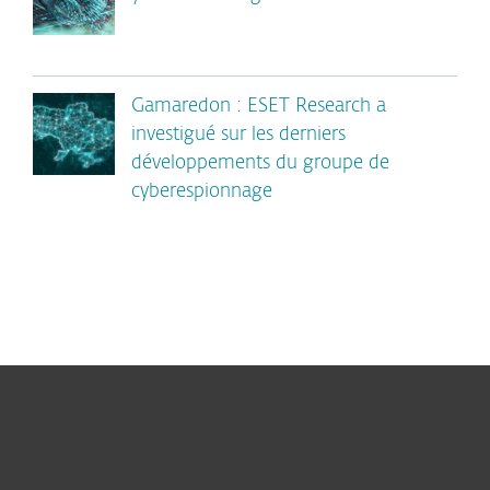
Gamaredon : ESET Research a
investigué sur les derniers
développements du groupe de
cyberespionnage
Hogar