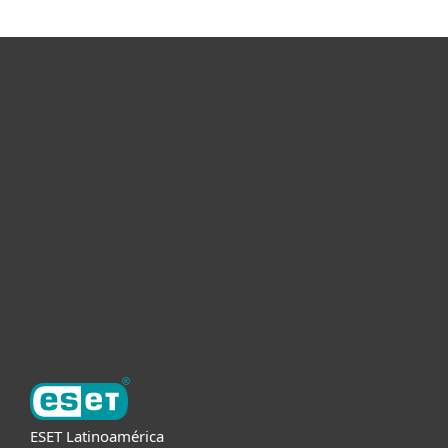
Hogar
Empresas
Partners
Soporte
Acerca de ESET
ESET Latinoamérica