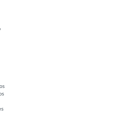
y
os
os
es