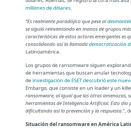
dólares. Además, se registró la cifra más al
millones de dólares
.
“Es realmente paradójico que pese al
desmantel
se siguió reinventando en manos de grupos más p
características de estos actores emergentes es 
consolidando así la llamada
democratización d
Latinoamérica.
Los grupos de ransomware siguen explorando 
de herramientas que buscan anular tecnologí
de
investigación de ESET descubrió este nuev
Embargo, que consiste en un loader y un kill
ransomware, al igual que las otras amenazas, s
herramientas de Inteligencia Artificial. Esto d
dificultando así la prevención y la respuesta.
”, 
Situación del ransomware en América Lati