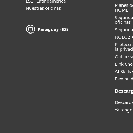
ESET Latinoamérica
Planes d
Nuestras oficinas
HOME
Segurid
oficinas
Paraguay (ES)
Segurida
NOD32 A
Protecci
la privac
Online s
Link Che
AI Skills
Flexibili
Descarg
Descarga
Ya tengo