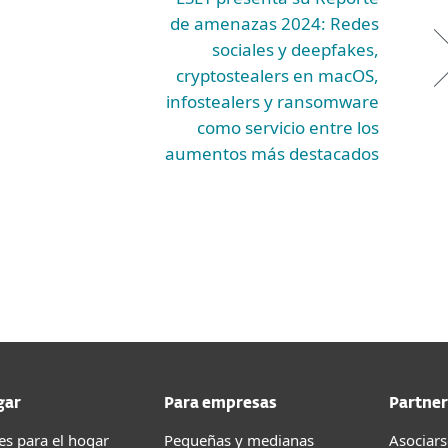
de amenazas 2024: Redes
sociales y deepfakes,
cryptostealers en macOS,
infostealers y ransomware
como servicio entre los
aumentos más destacados
gar
Para empresas
Partner
es para el hogar
Pequeñas y medianas
Asociars