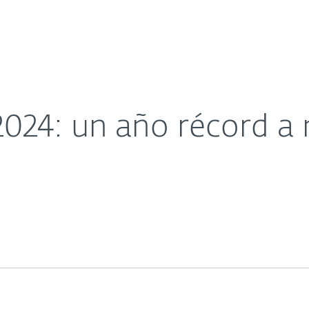
sas
Para Partners
Acerca de
pacto y ganancias
Carreras
Contacto
24: un año récord a n