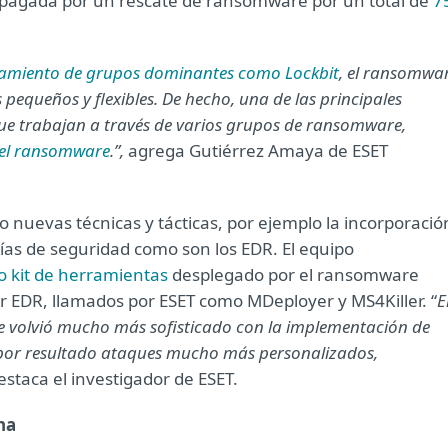
ta pagada por un rescate de ransomware por un total de
7
amiento de grupos dominantes como Lockbit
, el ransomwa
equeños y flexibles. De hecho, una de las principales
que trabajan a través de varios grupos de ransomware,
el ransomware
.”,
agrega Gutiérrez Amaya de ESET
nuevas técnicas y tácticas, por ejemplo la incorporació
as de seguridad como son los EDR. El equipo
o kit de herramientas
desplegado por el ransomware
er EDR, llamados por ESET como MDeployer y MS4Killer. “
E
e volvió mucho más sofisticado con la implementación de
io por resultado ataques mucho más personalizados,
destaca el investigador de ESET.
na