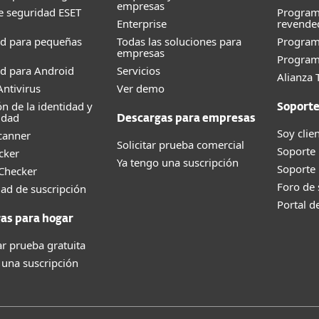
empresas
e seguridad ESET
Program
Enterprise
revende
ad para pequeñas
Todas las soluciones para
Progra
empresas
Program
d para Android
Servicios
Alianza 
ntivirus
Ver demo
ón de la identidad y
Soport
idad
Descargas para empresas
Soy clie
canner
Solicitar prueba comercial
Soporte
cker
Ya tengo una suscripción
Soporte
 Checker
Foro de
dad de suscripción
Portal d
as para hogar
r prueba gratuita
 una suscripción