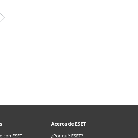
s
Acerca de ESET
e con ESET
¿Por qué ESET?