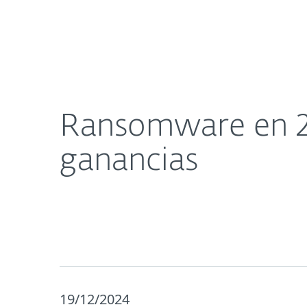
Para el Hogar
Para Empre
Ransomware en 2024: un año récord a nivel de im
Acerca de
Sala de prensa
Ransomware en 20
ganancias
19/12/2024