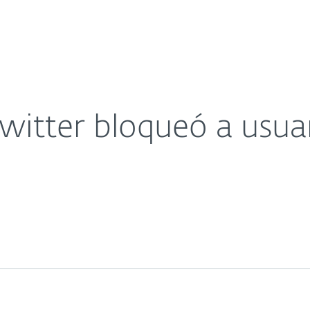
sas
Para Partners
Acerca de
eso a sus cuentas
Carreras
Contacto
itter bloqueó a usuar