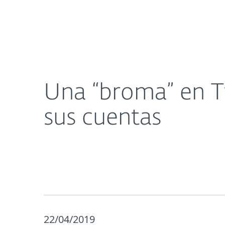
Para el Hogar
Para Empre
Una “broma” en Twitter bloqueó a usuarios el acc
Acerca de
Sala de prensa
Una “broma” en Tw
sus cuentas
22/04/2019