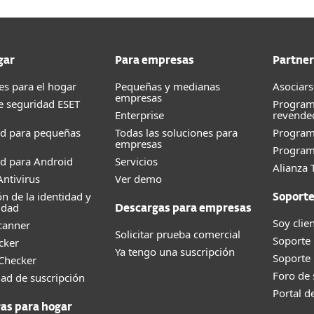
gar
Para empresas
Partner
es para el hogar
Pequeñas y medianas
Asociars
empresas
e seguridad ESET
Program
Enterprise
revende
ad para pequeñas
Todas las soluciones para
Progra
empresas
Program
d para Android
Servicios
Alianza 
ntivirus
Ver demo
ón de la identidad y
Soport
idad
Descargas para empresas
Soy clie
canner
Solicitar prueba comercial
Soporte
cker
Ya tengo una suscripción
Soporte
 Checker
Foro de
dad de suscripción
Portal d
as para hogar