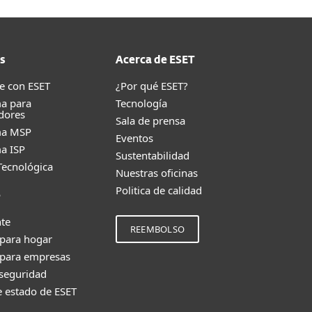
s
Acerca de ESET
e con ESET
¿Por qué ESET?
a para
Tecnología
dores
Sala de prensa
ma MSP
Eventos
a ISP
Sustentabilidad
Tecnológica
Nuestras oficinas
Politica de calidad
e
nte
REEMBOLSO
 para hogar
 para empresas
 seguridad
e estado de ESET