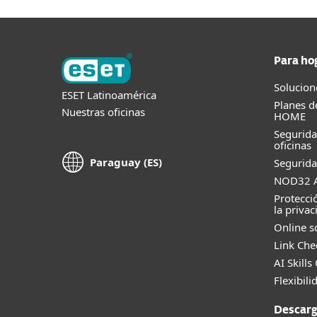
Para ho
Solucion
ESET Latinoamérica
Planes d
Nuestras oficinas
HOME
Segurid
oficinas
Paraguay (ES)
Segurida
NOD32 A
Protecci
la privac
Online s
Link Che
AI Skills
Flexibili
Descarg