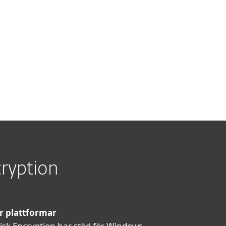
cryption
er plattformar
Disk Encryption har stöd för Windows