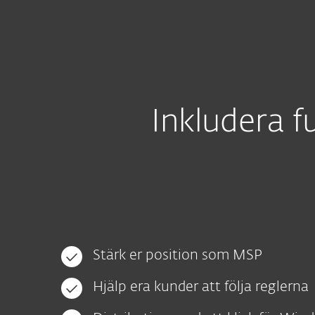
För hemmet
För företag
SE
För företag
Enterprise
EFDE – la
Plattform
Lösningar
Inkludera f
Stärk er position som MSP
Hjälp era kunder att följa reglerna