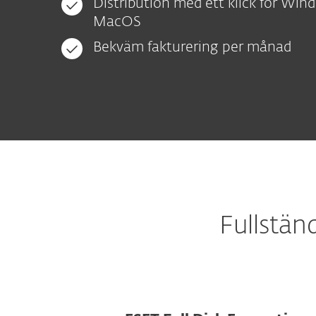
Distribution med ett klick för Wi
MacOS
Bekväm fakturering per månad
Fullstän