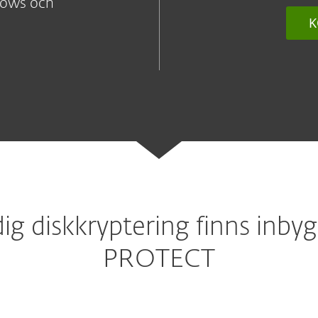
ndows och
K
dig diskkryptering finns inbyg
PROTECT