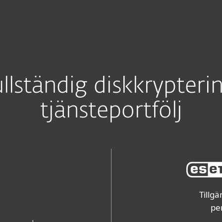
För partner
ndningssida MSP
Tjänster
Varför ESET?
ullständig diskkrypteri
tjänsteportfölj
Tillgä
pe