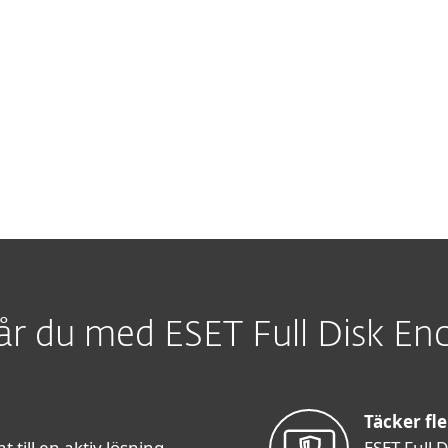
år du med ESET Full Disk En
Täcker fl
till en aktiv lösning
ESET Full 