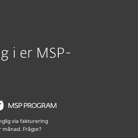
Om
Blogg
International
KONTAKTA ESET
Kundzon
ng i er MSP-
nglig via fakturering
r månad. Frågor?