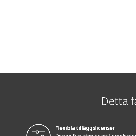
Detta f
Flexibla tilläggslicenser
Denna funktion är ett komplement 