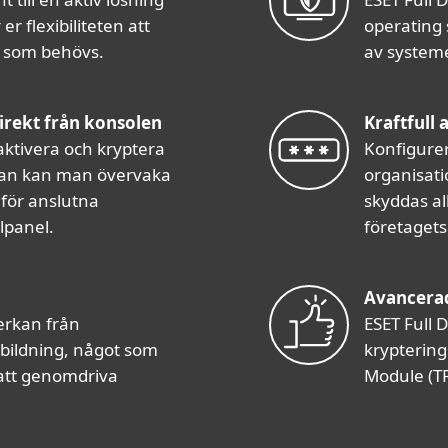
r flexibiliteten att
operating 
r som behövs.
av systeme
irekt från konsolen
Kraftfull 
aktivera och kryptera
Konfigurer
edan kan man övervaka
organisati
för anslutna
skyddas al
lpanel.
företagets
Avancerad
erkan från
ESET Full 
bildning, något som
kryptering
att genomdriva
Module (TP