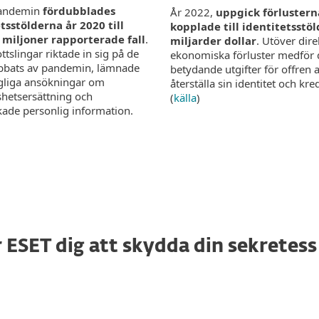
andemin
fördubblades
År 2022,
uppgick förlustern
tsstölderna år 2020 till
kopplade till identitetsstöld
 miljoner rapporterade fall
.
miljarder dollar
. Utöver dire
tslingar riktade in sig på de
ekonomiska förluster medför 
bbats av pandemin, lämnade
betydande utgifter för offren a
gliga ansökningar om
återställa sin identitet och kred
shetsersättning och
(
källa
)
ade personlig information.
r ESET dig att skydda din sekretess