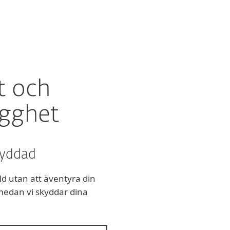
För partner
Varför ESET?
t och
ygghet
kyddad
d utan att äventyra din
r medan vi skyddar dina