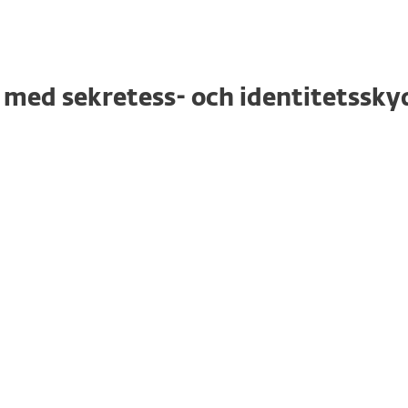
 med sekretess- och identitetssky
SPECIALERBJUDANDE
PREMIUM
SPARA 20 %
Ta ditt skydd till nästa nivå med
obegränsad
VPN, kryptering
av