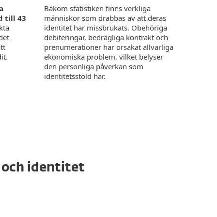
Bakom statistiken finns verkliga
a
människor som drabbas av att deras
 till 43
identitet har missbrukats. Obehöriga
kta
debiteringar, bedrägliga kontrakt och
det
prenumerationer har orsakat allvarliga
tt
ekonomiska problem, vilket belyser
it.
den personliga påverkan som
identitetsstöld har.
 och identitet