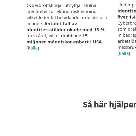
Under p
Cyberbrottslingar utnyttjar stulna
identite
identiteter för ekonomisk vinning,
över 1,4
vilket leder till betydande förluster och
Cyberbrot
lidande.
Antalet fall av
som dra
identitetsstölder ökade med 13 %
in bedrä
förra året, vilket drabbade
15
arbetslö
miljoner människor enbart i USA
.
missbruk
(
källa
)
(
källa
)
Så här hjälpe