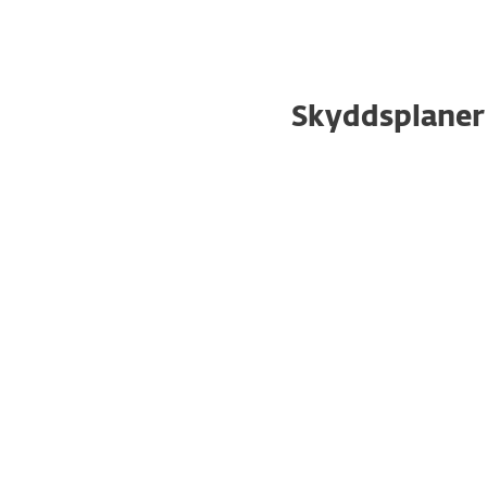
Skyddsplaner
SPECIALERBJUDANDE
ULTIMATE
SPARA 20 %
Skaffa vår bästa säkerhetsplan med
VPN, Identitetsskydd
och
Åtgärd mot