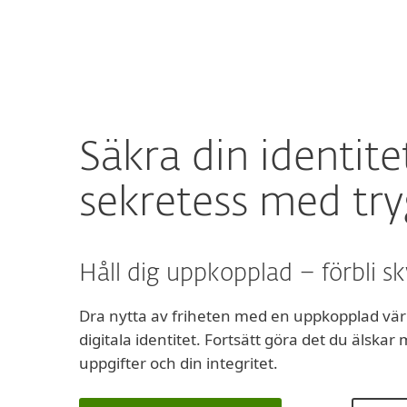
För hemmet
För företag
SE
Protect Your Digital Identity with ESET
Skydd för hemmet
Hämta
Säkra din identite
sekretess med tr
Håll dig uppkopplad – förbli s
Dra nytta av friheten med en uppkopplad värl
digitala identitet. Fortsätt göra det du älska
uppgifter och din integritet.