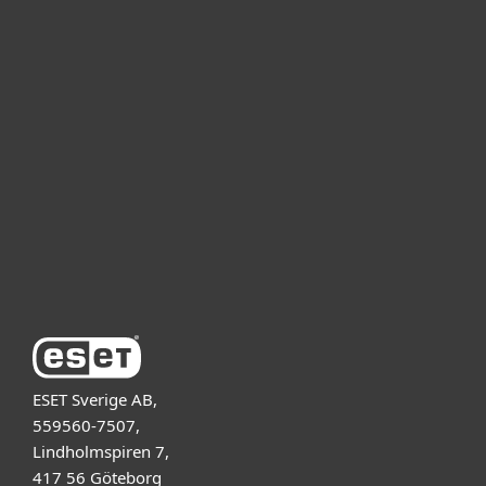
För hemmet
För företag
Samarbetspartner
Support
Om ESET
ESET Sverige AB,
559560-7507,
Lindholmspiren 7,
417 56 Göteborg