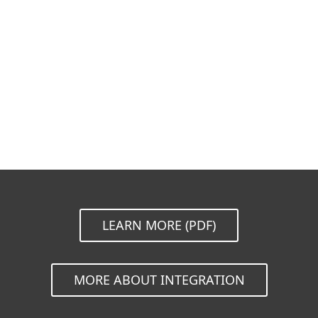
Dokumentation
Nedladdningsinställningar
Tillbaka till förenklad nedladdning
Välj annan version av produkten
LEARN MORE (PDF)
MORE ABOUT INTEGRATION