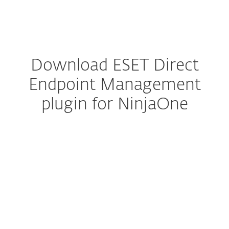
MENU
Download ESET Direct
Endpoint Management
plugin for NinjaOne
Konfigurera nedladdning
LADDA NER