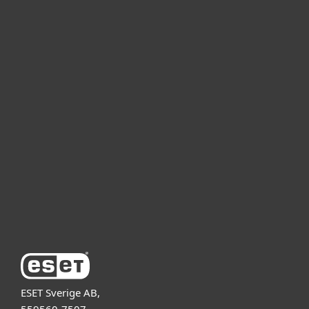
För hemmet
För företag
Samarbetspartner
Support
Om ESET
ESET Sverige AB,
559560-7507,