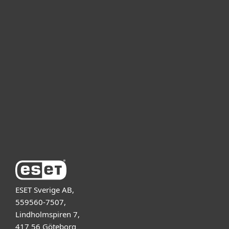
För hemmet
För företag
Samarbetspartner
Support
Om ESET
ESET Sverige AB,
559560-7507,
Lindholmspiren 7,
417 56 Göteborg