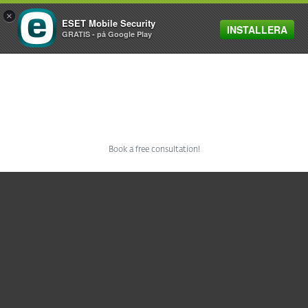
×
ESET Mobile Security
INSTALLERA
MENU
GRATIS - på Google Play
CONTACT SALES
Book a free consultation!
För hemmet
För företag
Samarbetspartner