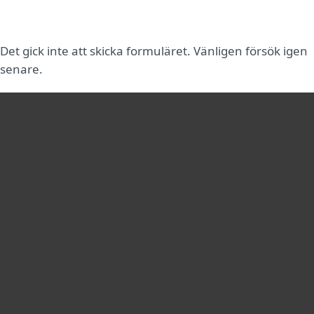
MENU
Det gick inte att skicka formuläret. Vänligen försök igen
senare.
För hemmet
För företag
Samarbetspartner
Support
Om ESET