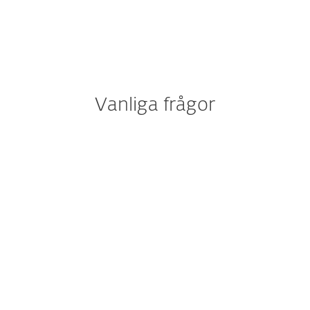
Vanliga frågor
Hur hämtar/installerar jag
ESET efter köpet?
Kan jag prova ESET innan jag
köper?
Kan jag fortfarande köpa ESET
Internet Security eller ESET