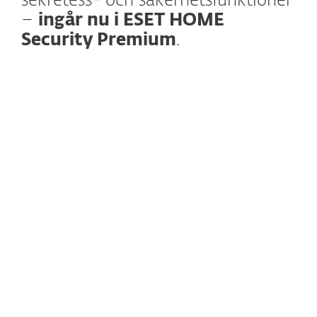
sekretess- och säkerhetsfunktioner
–
ingår nu i ESET HOME
Security Premium
.
Läs mer
Det är mycket som talar för ESET VPN, med
pålitlig kryptering, säker surfning och
möjligheten att skydda användares
sekretess. Nu kommer det till ESET HOME
Security Premium och ger smidigt skydd för
dina aktiviteter online på alla nätverk.
Dessutom kommer snart VPN för routrar*
för att skydda alla enheter på nätverket –
automatiskt och utan att du behöver
installera eller konfigurera på varje
enheter.