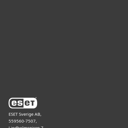
För hemmet
För företag
Samarbetspartner
Support
Om ESET
ESET Sverige AB,
559560-7507,
Lindholmspiren 7,