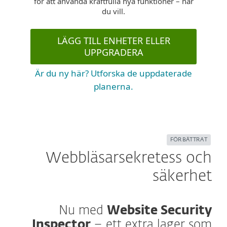
för att använda kraftfulla nya funktioner – när
du vill.
LÄGG TILL ENHETER ELLER
UPPGRADERA
Är du ny här? Utforska de uppdaterade
planerna.
FÖRBÄTTRAT
Webbläsarsekretess och
säkerhet
Nu med
Website Security
Inspector
– ett extra lager som