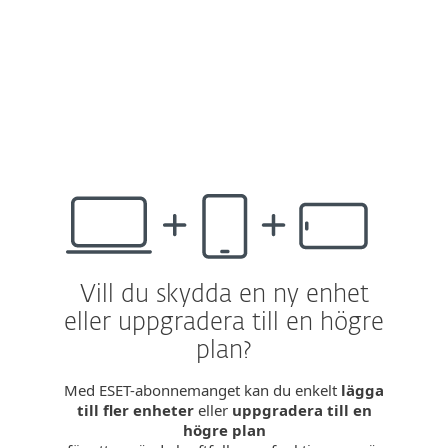
* Lanseras senare i år. Tillgängligt för ESET
HOME Security Ultimate och ESET Small
Business Security.
Vill du skydda en ny enhet
eller uppgradera till en högre
plan?
Med ESET-abonnemanget kan du enkelt
lägga
till fler enheter
eller
uppgradera till en
högre plan