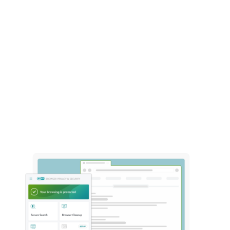
bedrägerier och skadligt innehåll som
annars kunde passerat obemärkt.
* Vissa funktioner är endast tillgängliga
med
ESET HOME Security Ultimate
.