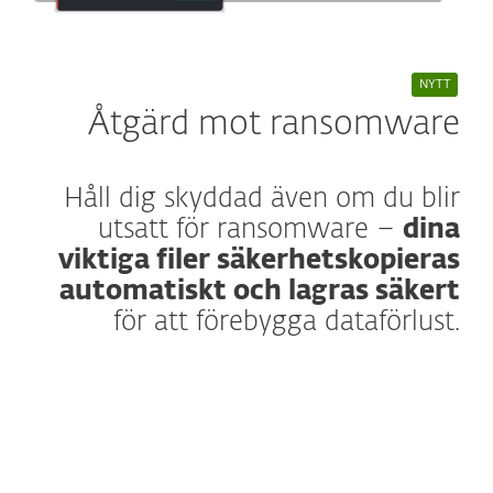
NYTT
Åtgärd mot ransomware
Håll dig skyddad även om du blir
utsatt för ransomware –
dina
viktiga filer säkerhetskopieras
automatiskt och lagras säkert
för att förebygga dataförlust.
Läs mer
Ransomware-attacker kan låsa dig ute från
dina värdefullaste filer – men med Åtgärd
mot ransomware har du ett kraftfullt