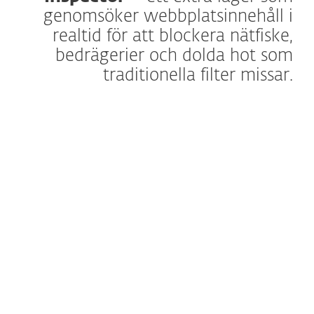
genomsöker webbplatsinnehåll i
realtid för att blockera nätfiske,
bedrägerier och dolda hot som
traditionella filter missar.
Läs mer
ESET Webbläsarsekretess och säkerhet är
ett inbyggt tillägg som är utformat för att
förbättra din upplevelse online genom att
kombinera sekretessverktyg och
avancerad hotkontroll. Det är integrerat i
ESET:s modul Säkra banktjänster och
surfning och erbjuder mer än ett
traditionellt webbläsartillägg genom att dra
nytta av alla möjligheterna hos ESET:s
säkerhetssvit.