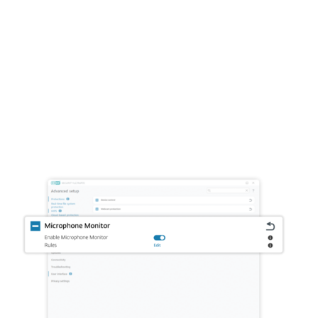
webbkameror. Nu får du möjligheten att
stoppa tjuvlyssning innan den startar, och
realtidssekretess ligger åter igen i dina
händer.