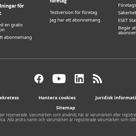
företag
Företag
ningar för
Testversion för företag
Säkerhe
t
Jag har ett abonnemang
ESET Sta
d en gratis
Begär at
ion
abonne
ett abonnemang
ekretess
Hantera cookies
Juridisk informat
Sitemap
gheter reserverade. Varumärken som används här är varumärken eller registre
ica. Alla andra namn och varumärken är registrerade varumärken som tillh