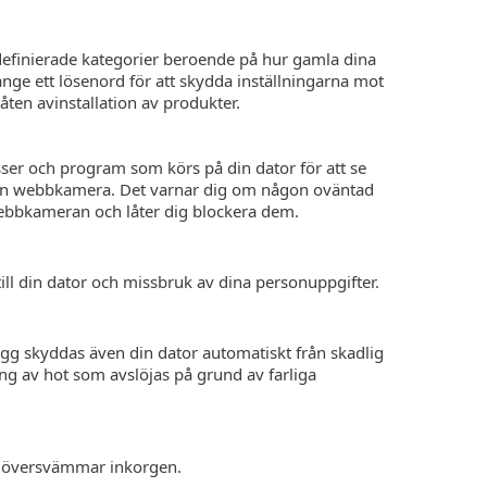
rdefinierade kategorier beroende på hur gamla dina
 ange ett lösenord för att skydda inställningarna mot
åten avinstallation av produkter.
sser och program som körs på din dator för att se
din webbkamera. Det varnar dig om någon oväntad
bbkameran och låter dig blockera dem.
ill din dator och missbruk av dina personuppgifter.
gg skyddas även din dator automatiskt från skadlig
ng av hot som avslöjas på grund av farliga
t översvämmar inkorgen.