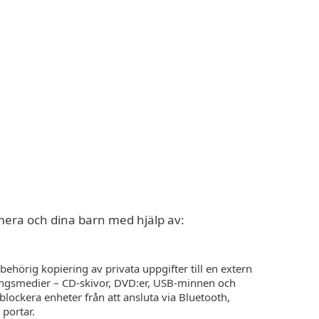
Om
Blogg
International
Kundzon
mera och dina barn med hjälp av:
behörig kopiering av privata uppgifter till en extern
ringsmedier – CD-skivor, DVD:er, USB-minnen och
blockera enheter från att ansluta via Bluetooth,
 portar.