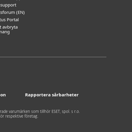
ssupport
tsforum (EN)
tus Portal
t avbryta
mang
ion
Rapportera sårbarheter
rade varumärken som tillhör ESET, spol. s r.o.
ör respektive företag.