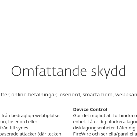
För partner
etsytan för Windows
Varför ESET?
Omfattande skydd
ifter, online-betalningar, lösenord, smarta hem, webbka
Device Control
k från bedrägliga webbplatser
Gör det möjligt att förhindra o
n, lösenord eller
enhet. Låter dig blockera lag
från till synes
disklagringsenheter. Låter dig 
serade attacker (där tecken i
FireWire och seriella/parallella