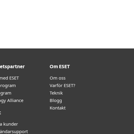
etspartner
Om ESET
 med ESET
Om oss
program
Varför ESET?
ogram
Teknik
gy Alliance
Blogg
Kontakt
t
ga kunder
ändarsupport