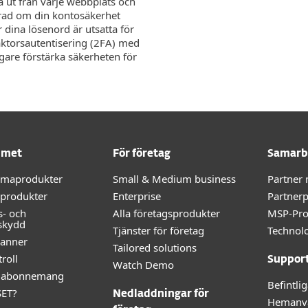
 ut från varje webbplats och
erad om din kontosäkerhet
dina lösenord är utsatta för
faktorsautentisering (2FA) med
igare förstärka säkerheten för
mmet
För företag
Samarb
mmaprodukter
Small & Medium business
Partner
-produkter
Enterprise
Partner
s- och
Alla företagsprodukter
MSP-Pr
skydd
Tjänster för företag
Technolo
kanner
Tailored solutions
roll
Suppor
Watch Demo
lt abonnemang
Befintli
SET?
Nedladdningar för
Hemanv