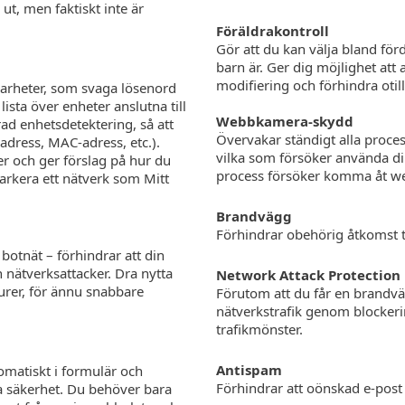
ut, men faktiskt inte är
Föräldrakontroll
Gör att du kan välja bland fö
barn är. Ger dig möjlighet att
modifiering och förhindra otill
barheter, som svaga lösenord
lista över enheter anslutna till
Webbkamera-skydd
ad enhetsdetektering, så att
Övervakar ständigt alla proce
dress, MAC-adress, etc.).
vilka som försöker använda 
er och ger förslag på hur du
process försöker komma åt we
arkera ett nätverk som Mitt
Brandvägg
Förhindrar obehörig åtkomst t
botnät – förhindrar att din
 nätverksattacker. Dra nytta
Network Attack Protection
urer, för ännu snabbare
Förutom att du får en brandvä
nätverkstrafik genom blockeri
trafikmönster.
Antispam
tomatiskt i formulär och
Förhindrar att oönskad e-pos
ra säkerhet. Du behöver bara