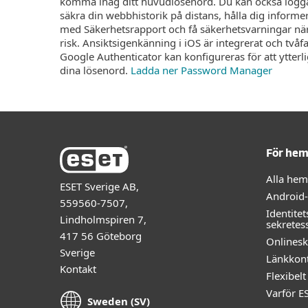
komma ihåg ditt huvudlösenord. Du kan också logga
säkra din webbhistorik på distans, hålla dig inform
med Säkerhetsrapport och få säkerhetsvarningar när 
risk. Ansiktsigenkänning i iOS är integrerat och två
Google Authenticator kan konfigureras för att ytterl
dina lösenord.
Ladda ner Password Manager
För he
Alla he
ESET Sverige AB,
Android
559560-7507,
Identitet
Lindholmspiren 7,
sekretes
417 56 Göteborg
Onlines
Sverige
Länkkont
Kontakt
Flexibe
Varför E
Sweden (SV)