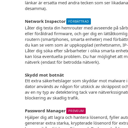
länkar är ersatta med andra tecken som ser likadana 
desamma).
Network Inspector
FÖRBÄTTRAD
Låter dig testa din hemrouter med avseende på sår
eller föråldrad firmware, och ger dig en lättåtkomlig 
routern (smartphones, smarta enheter) med förbättr
du kan se vem som är uppkopplad (enhetsnamn, IP-a
Låter dig söka efter sårbarheter i olika smarta enhet
kan lösa eventuella problem. Du har möjlighet att m
nätverk (endast för betrodda nätverk).
Skydd mot botnät
Ett extra säkerhetslager som skyddar mot malware i 
dator används av någon för utskick av skräppost och
av en ny typ av detektering tack vare nätverkssignat
blockering av skadlig trafik.
Password Manager
PREMIUM
Hjälper dig att lagra och hantera lösenord, fyller au
genererar extra starka, krypterade lösenord för ext