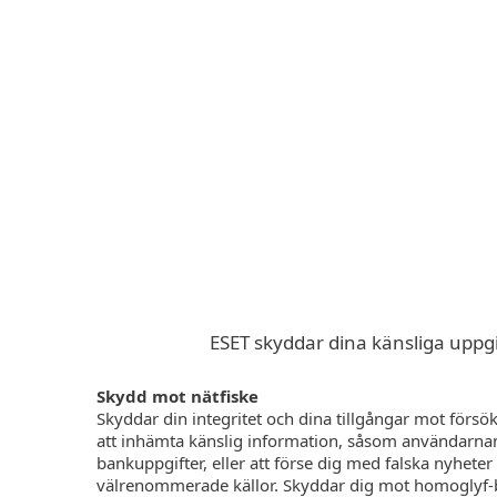
För hemmet
För företag
SE
ARM - ESSP-integritetsskydd utanför arb
Skydd för hemmet
Hämta
ESET skyddar dina känsliga uppg
Skydd mot nätfiske
Skyddar din integritet och dina tillgångar mot försö
att inhämta känslig information, såsom användarnam
bankuppgifter, eller att förse dig med falska nyheter 
välrenommerade källor. Skyddar dig mot homoglyf-ba