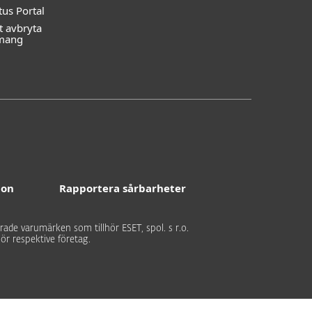
tus Portal
t avbryta
mang
ion
Rapportera sårbarheter
rade varumärken som tillhör ESET, spol. s r.o.
ör respektive företag.