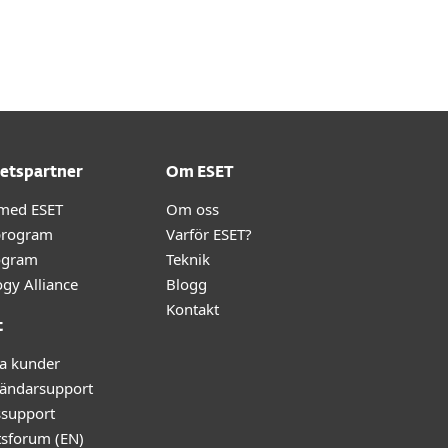
Om
Blogg
International
Kundzon
etspartner
Om ESET
 med ESET
Om oss
program
Varför ESET?
ogram
Teknik
gy Alliance
Blogg
Kontakt
t
ga kunder
ändarsupport
ssupport
tsforum (EN)