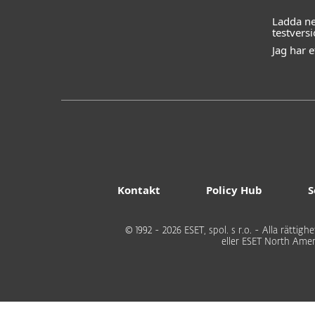
Ladda ne
testvers
Jag har 
Kontakt
Policy Hub
S
© 1992 - 2026 ESET, spol. s r.o. - Alla rätti
eller ESET North Amer