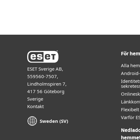
För hemmet
För företag
SE
Om
Om ESET
Skydd för hemmet
Hämta
För he
Alla he
ESET Sverige AB,
Android
559560-7507,
Identitet
Lindholmspiren 7,
sekretes
417 56 Göteborg
Onlines
Sverige
Länkkont
Kontakt
Flexibe
Varför E
Sweden (SV)
Nedladd
hemme