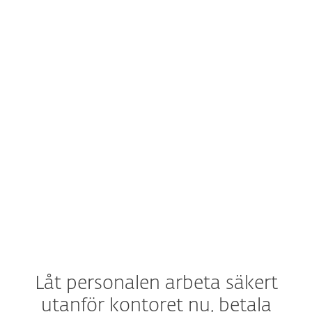
NYHETER
Platsen med allt för IT-experten
Säkerhetsforskning och de senaste
nyheterna direkt från ESET Research Labs.
Ligg steget före IT-brottslingarna.
Följ oss på Twitter
Låt personalen arbeta säkert
utanför kontoret nu, betala