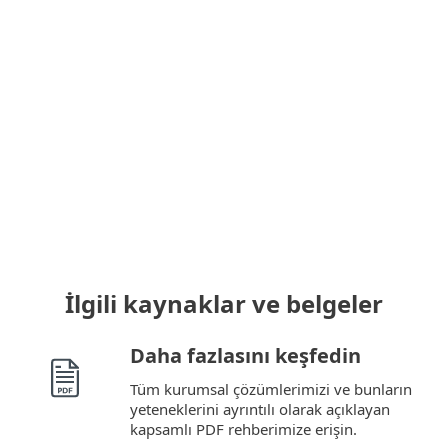
İstediğiniz zaman farklı bir platforma
geçin
Ek lisans satın almak zorunda kalmadan,
lisans süresi boyunca korumanızı bir
platformdan diğerine istediğiniz zaman
kolayca geçirebilirsiniz.
İlgili kaynaklar ve belgeler
Daha fazlasını keşfedin
Tüm kurumsal çözümlerimizi ve bunların
yeteneklerini ayrıntılı olarak açıklayan
kapsamlı PDF rehberimize erişin.