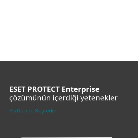
İş verilerini korur
Üstün koruma
İşletmeyi gerçek zamanlı
korur
ESET PROTECT Enterprise
çözümünün içerdiği yetenekler
Platformu Keşfedin