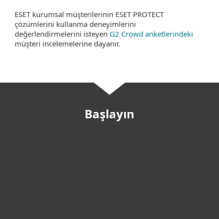
ESET kurumsal müşterilerinin ESET PROTECT
çözümlerini kullanma deneyimlerini
değerlendirmelerini isteyen
G2 Crowd anketlerindeki
müşteri incelemelerine dayanır.
Başlayın
Özelleştirilmiş teklif isteyin
Satın almadan önce deneyin
MDR hizmeti isteyin