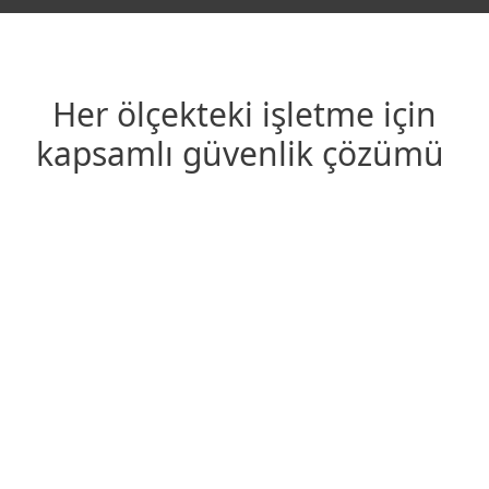
Her ölçekteki işletme için
kapsamlı güvenlik çözümü
Genişletilmiş tespit ve müdahale
Önleme, tespit ve
iyileştirme için eksiksiz bir
çözüm alın
Gelişmiş Tehdit Savunma
Sıfır gün tehditlerini önler
Sağlam şifreleme