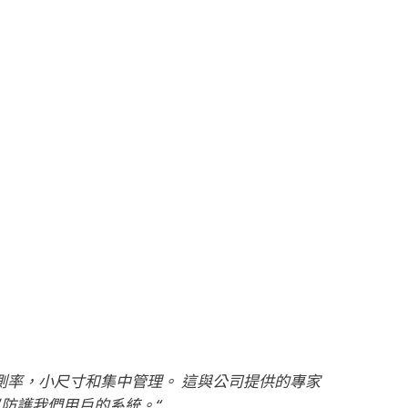
ESET是唯一贏得勝利的產品
100 VB100s
.
檢測率，小尺寸和集中管理。 這與公司提供的專家
以防護我們用戶的系統。“