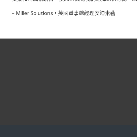
– Miller Solutions，英國董事總經理安迪米勒
度。 在我們
ESET
ET的解決方案
上運作良好
的。
署與
r, GTS, Hungary
Marci