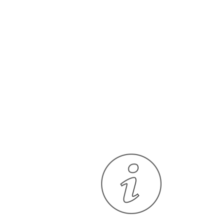
ESET Endpoint Security已被公認為是特殊
業務測試市場上最輕量級的解決方案
AV-比
較
.