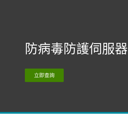
家用版
商用版
TW
Business
Server Security
平台
解決方案
服務
防病毒防護伺服器
立即查詢