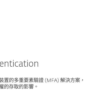
關於 ESET
部落格
購物車
TAIWAN
商业销售
客戶專區
entication
置的多重要素驗證 (MFA) 解決方案，
權的存取的影響。