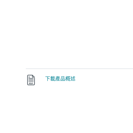
家用版
商用版
TW
Business
Off canvas - Multi-Factor Au
平台
解決方案
服務
下載產品概述