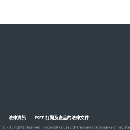
下載試用
合作夥伴
下載試用家用產品
與ESET合作
已購買家用授權
銷售通路
申請試用企業產品
經銷商計劃
已購買企業授權
MSP計劃
技術聯盟
法律資訊
ESET 訂閱及產品的法律文件
s r.o. - All rights reserved. Trademarks used therein are trademarks or regis