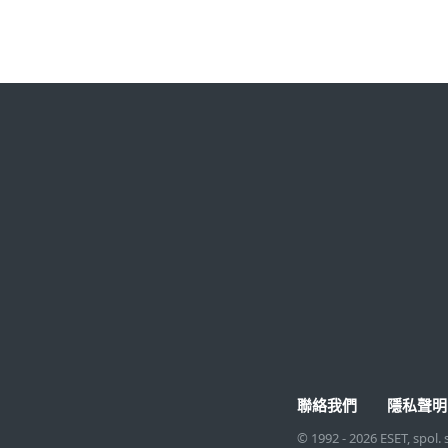
家庭用戶
企業用戶
所有家庭用戶產品
家庭辦公室及小型公司
ESET Small Business
中大型公司
Security
大型企業
連結檢查工具
企業版服務
線上掃描
企業版許可證
Android 免費病毒掃描
聯絡我們
隱私聲明
© 1992 - 2026 ESET, spol. 