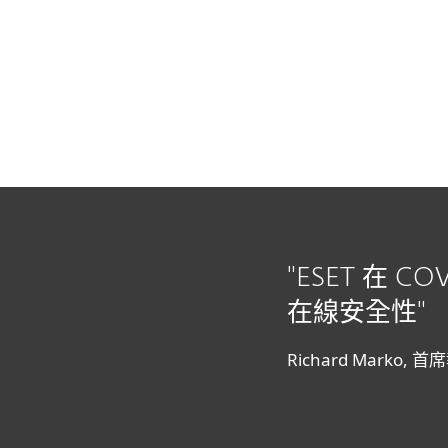
家用版
商用版
TW
Business
Why ESET
COVID-19 期
平台
解決方案
服務
"ESET 在 
在線安全性"
Richard Marko, 首
閱讀完整的 CEO 聲