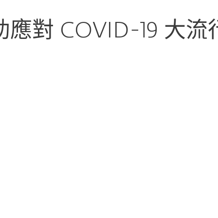
應對 COVID-19 大
商業
企業
提升您的企業網絡
持您的遠程勞動力生產
力
一套全面的教育材料、