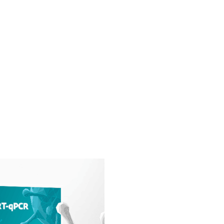
知識和有用的工具，可
適用於 IT 管理員的有用
您的網絡安全
示和工具以及適用於員工
教育材料，以確保安全的
遠程工作。
了解更多
了解更多
ESET 資助了新型 COV
斯洛伐克製造的 COVI
門批准。 由 ESET 基金
試已準備好移交給國家診