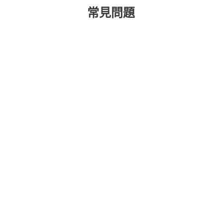
常見問題
如何接收未來資料外洩警報？
使用 ESET 身份保護是否需要下載
任何東西？
身份竊賊如何竊取個人資訊？
如何防止身份盜竊？
如果身份被盜，我該如何應對？
什麼是資料外洩，它們對我有什麼
影響？