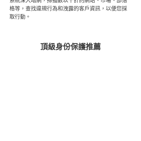
系統深入暗網，掃描數以千計的網站、市場、部落
格等，查找違規行為和洩露的客戶資訊，以便您採
取行動。
頂級身份保護推薦
ULTIMATE
取得我們最頂級的安全方案，包含 VPN、身
分防護及勒索軟體修復功能，讓您全面安心