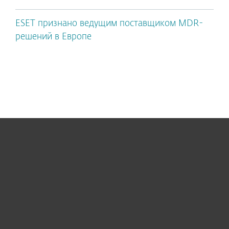
ESET признано ведущим поставщиком MDR-
решений в Европе
Для дома
Для бизнеса
Почему ESET