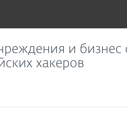
я под прицелом российских хакеров
чреждения и бизнес 
йских хакеров