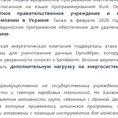
аписанное на языке программирования Rust. О
стное правительственное учреждение и 
омпании в Украине
. Также в феврале 2026 го
редоносное программное обеспечение для удален
аине
.
ская энергетическая компания подверглась атаке
мы для уничтожения данных DynoWiper, котор
ю уверенности относят к Sandworm. Вполне вероятн
дать
дополнительную нагрузку на энергосисте
еимущественно на государственных учреждения
сти и секторе передовых технологий. На Ближн
ъектом активности групп, связанных с Ираном. Це
в которых применялись шпионские программы, 
и атакованы с помощью инструментов для нанесен