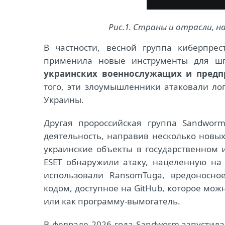
Рис.1. Страны и отрасли, н
В частности, весной группа киберпрес
применила новые инструменты для шп
украинских военнослужащих и предп
того, эти злоумышленники атаковали ло
Украины.
Другая пророссийская группа Sandwor
деятельность, направив несколько новы
украинские объекты в государственном и
ESET обнаружили атаку, нацеленную н
использовали RansomTuga, вредоносно
кодом, доступное на GitHub, которое мо
или как программу-вымогатель.
В феврале 2026 года Sandworm запустил