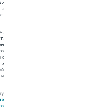
26
на
е,
м.
ют
,
ой
го
 с
ую
ой
 и
ту
те
го