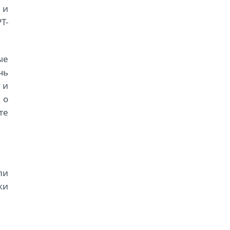
 и
T-
ые
чь
 и
 о
те
ли
ки