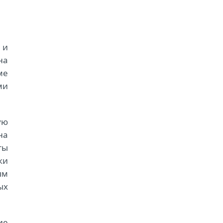
 и
на
ме
ми
ую
на
ты
ки
ым
ых
ие