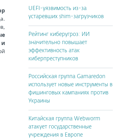
UEFI-уязвимость из-за
ор
устаревших shim-загрузчиков
а.
в,
ые
Рейтинг киберугроз: ИИ
 и
значительно повышает
ой
эффективность атак
киберпреступников
Российская группа Gamaredon
использует новые инструменты в
фишинговых кампаниях против
Украины
Китайская группа Webworm
атакует государственные
учреждения в Европе