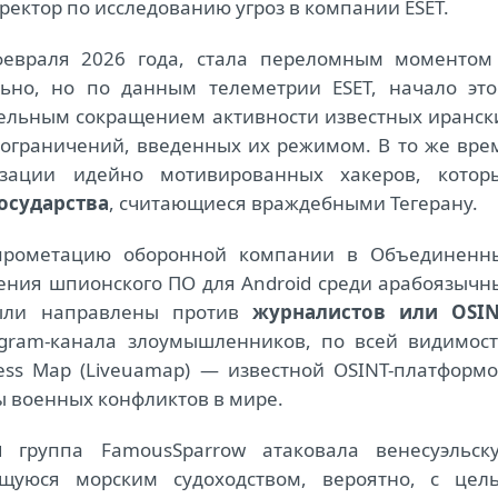
ректор по исследованию угроз в компании ESET.
евраля 2026 года, стала переломным моментом
льно, но по данным телеметрии ESET, начало это
тельным сокращением активности известных иранск
-ограничений, введенных их режимом. В то же вре
изации идейно мотивированных хакеров, котор
государства
, считающиеся враждебными Тегерану.
прометацию оборонной компании в Объединенн
ения шпионского ПО для Android среди арабоязычн
были направлены против
журналистов или OSIN
egram-канала злоумышленников, по всей видимост
ess Map (Liveuamap) — известной OSINT-платформо
 военных конфликтов в мире.
м
группа FamousSparrow атаковала венесуэльск
ющуюся морским судоходством, вероятно, с цел