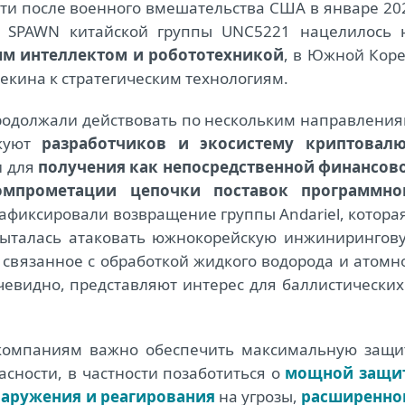
ти после военного вмешательства США в январе 20
м SPAWN китайской группы UNC5221 нацелилось 
ым интеллектом и робототехникой
, в Южной Коре
Пекина к стратегическим технологиям.
одолжали действовать по нескольким направления
акуют
разработчиков и экосистему криптовал
и для
получения как непосредственной финансов
омпрометации цепочки поставок программно
зафиксировали возвращение группы Andariel, которая
ыталась атаковать южнокорейскую инжинирингов
связанное с обработкой жидкого водорода и атомн
чевидно, представляют интерес для баллистических
 компаниям важно обеспечить максимальную защи
асности, в частности позаботиться о
мощной защи
аружения и реагирования
на угрозы,
расширенно