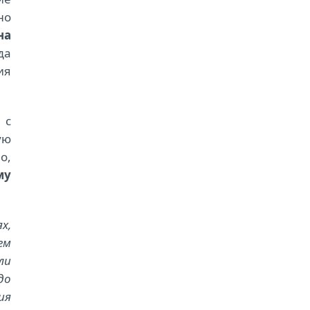
но
на
да
ия
 с
ую
о,
му
х,
ем
ли
до
ия