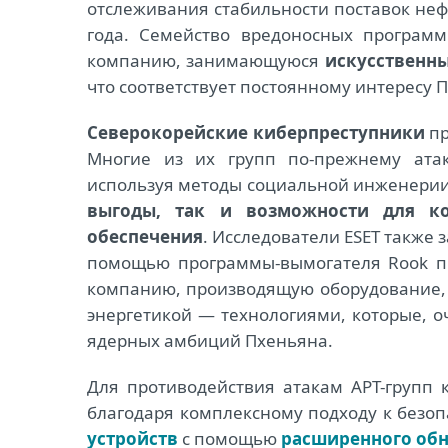
отслеживания стабильности поставок неф
года. Семейство вредоносных програм
компанию, занимающуюся
искусственн
что соответствует постоянному интересу 
Северокорейские киберпреступники
пр
Многие из их групп по-прежнему ат
используя методы социальной инженери
выгоды, так и возможности для к
обеспечения
. Исследователи ESET также 
помощью программы-вымогателя Rook п
компанию, производящую оборудование, 
энергетикой — технологиями, которые, о
ядерных амбиций Пхеньяна.
Для противодействия атакам APT-групп
благодаря комплексному подходу к безоп
устройств
с помощью
расширенного обн