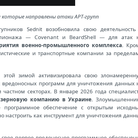
а которые направлены атаки АРТ-групп
тупников Sednit возобновила свою деятельность
ионажа — Covenant и BeardShell — для атак 
риятия военно-промышленного комплекса
. Кро
гистические и транспортные компании за предела
m этой зимой активизировала свою злонамеренн
х вредоносных программ для уничтожения данных 
 частном секторах. В январе 2026 года специалис
а
зерновую компанию в Украине
. Злоумышленни
е программное обеспечение с открытым исходн
жно настроить как инструмент для уничтожения данн
а свое первое вредоносное программное обеспечен