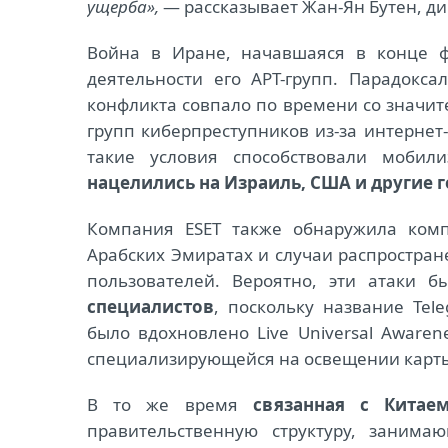
ущерба»,
— рассказывает Жан-Ян Бутен, ди
Война в Иране, начавшаяся в конце ф
деятельности его АРТ-групп. Парадокса
конфликта совпало по времени со значи
групп киберпреступников из-за интернет
такие условия способствовали мобил
нацелились на Израиль, США и другие 
Компания ESET также обнаружила ком
Арабских Эмиратах и случаи распростран
пользователей. Вероятно, эти атаки 
специалистов
, поскольку название Tel
было вдохновлено Live Universal Awaren
специализирующейся на освещении карты
В то же время
связанная с Китае
правительственную структуру, занима