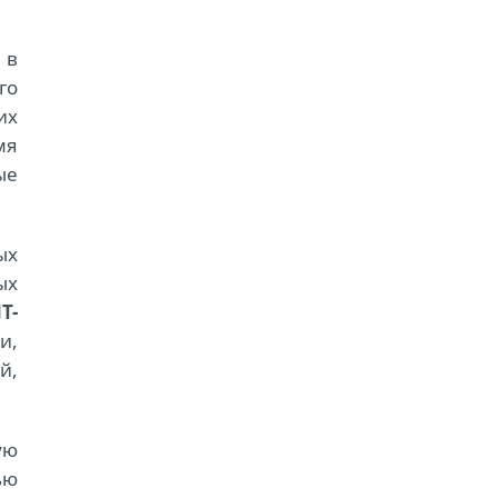
 в
го
их
мя
ые
ых
ых
T-
и,
й,
ую
ью