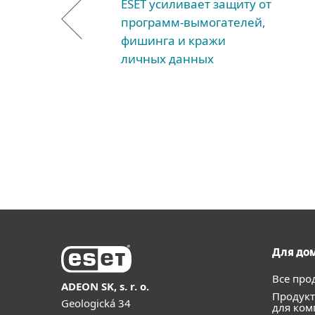
ESET усиливает защиту от
программ-вымогателей,
фишинга и кражи
личных данных
Для до
Все про
ADEON SK, s. r. o.
Продук
Geologická 34
для ком