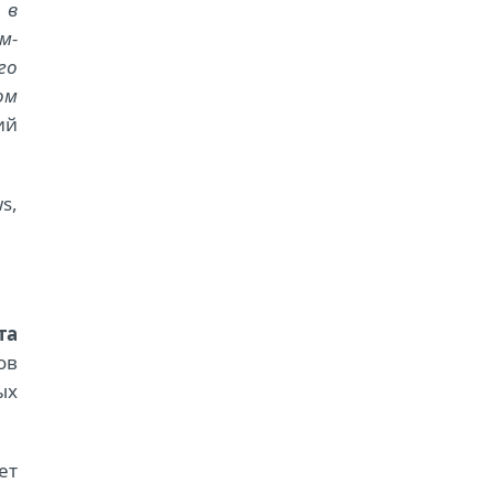
 в
м-
го
ом
ий
s,
та
ов
ых
ет