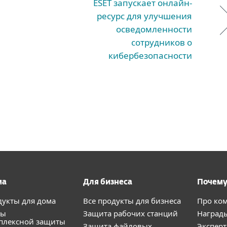
ESET запускает онлайн-
ресурс для улучшения
осведомленности
сотрудников о
кибербезопасности
ма
Для бизнеса
Почему
дукты для дома
Все продукты для бизнеса
Про ко
ты
Защита рабочих станций
Наград
плексной защиты
Защита файловых
Экспер