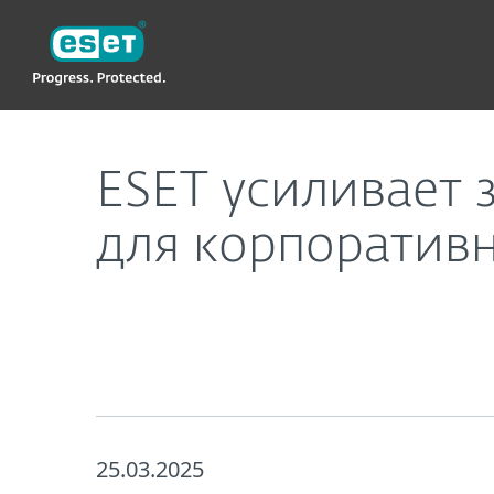
ESET
ESET усиливает защиту от программ-вымогат
ESET усиливает
для корпоратив
25.03.2025