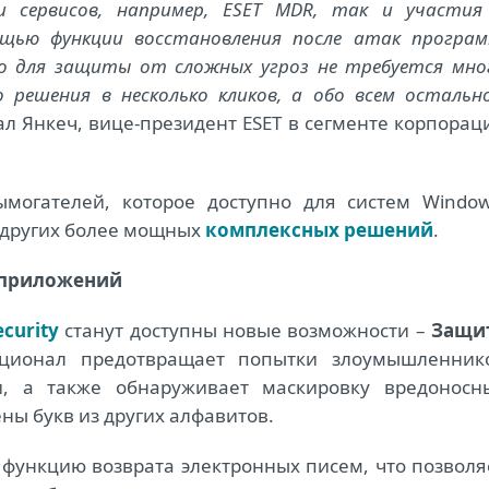
 сервисов, например, ESET MDR, так и участия
ощью функции восстановления после атак програм
о для защиты от сложных угроз не требуется мно
 решения в несколько кликов, а обо всем остальн
 Янкеч, вице-президент ESET в сегменте корпорац
ымогателей, которое доступно для систем Window
других более мощных
комплексных решений
.
 приложений
ecurity
станут доступны новые возможности –
Защи
кционал предотвращает попытки злоумышленник
, а также обнаруживает маскировку вредоносн
ны букв из других алфавитов.
т функцию возврата электронных писем, что позволя