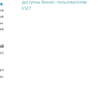
доступны бизнес-пользователям
se
,
ESET
же
ые
ы.
ае
ый
сс
ет
ы,