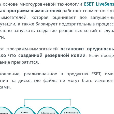
а основе многоуровневой технологии
ESET LiveSen
так программ-вымогателей
работает совместно с у
ымогателей, которая оценивает все запущенн
утации, а также блокирует подозрительные процесс
ельно запускать создание резервных копий в случ
ти.
 от программ-вымогателей
остановит вредоносн
ько что созданной резервной копии
. Если проце
ание прекратится.
новление, реализованное в продуктах ESET, име
ния на диске, где файлы не могут быть изменен
ками.