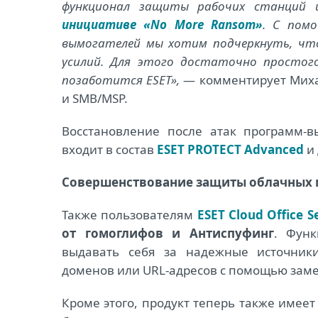
функционал защиты рабочих станций и
инициативе «No More Ransom»
. С пом
вымогателей мы хотим подчеркнуть, чт
усилий. Для этого достаточно простого
позаботится ESET»,
— комментирует Михал
и SMB/MSP.
Восстановление после атак программ-в
входит в состав
ESET PROTECT Advanced
и 
Совершенствование защиты облачных
Также пользователям
ESET Cloud Office S
от гомоглифов и Антиспуфинг
. Фун
выдавать себя за надежные источники
доменов или URL-адресов с помощью заме
Кроме этого, продукт теперь также имее