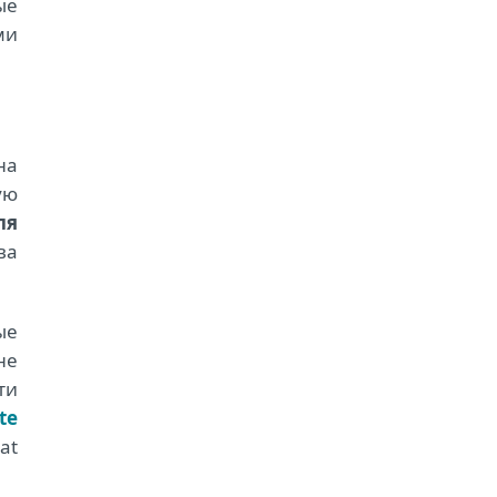
ые
ми
на
ую
ля
ва
ые
не
ти
te
at