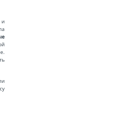
 и
ла
ые
ой
е.
ть
ли
су