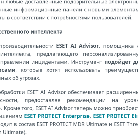
ин любые доставленные подозрительные электронн
ванные информационные панели с новыми элемента
ы в соответствии с потребностями пользователей.
ственного интеллекта
 производительности
ESET AI Advisor
, помощника 
 интеллекта, предлагающего персонализированн
правлении инцидентами. Инструмент
подойдет д
рсами
, которые хотят использовать преимущест
ных об угрозах.
бработки ESET AI Advisor обеспечивает расширенн
сности, предоставляя рекомендации на уров
 Кроме того, ESET AI Advisor теперь можно приобрес
решениям
ESET PROTECT Enterprise
,
ESET PROTECT Eli
дит в состав ESET PROTECT MDR Ultimate и ESET Thre
 Ultimate).