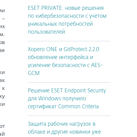
ESET PRIVATE: новые решения
ии
по кибербезопасности с учетом
 –
уникальных потребностей
их
пользователей
м.
ов
ве
Xopero ONE и GitProtect 2.2.0:
обновление интерфейса и
усиление безопасности с AES-
ки
GCM
ак
 к
Решение ESET Endpoint Security
ку
для Windows получило
ки
сертификат Common Criteria
Защита рабочих нагрузок в
от
облаке и другие новинки уже
ай