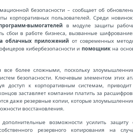
рмационной безопасности – сообщает об обновлен
иты корпоративных пользователей. Среди новинок
программ-вымогателей
в модуле защиты рабоч
ть сбои в работе бизнеса, вызванные шифрование
та облачных приложений
от современных метод
офицеров кибербезопасности и
помощник
на осно
ся все более сложными, поскольку злоумышленни
истем безопасности. Ключевым элементом этих ат
руя доступ к корпоративным системам, приводит
концов заставляет компании платить за расшифров
ются даже резервные копии, которые злоумышленни
можности восстановления.
 дополнительные возможности усилить защиту 
обственного резервного копирования на случ