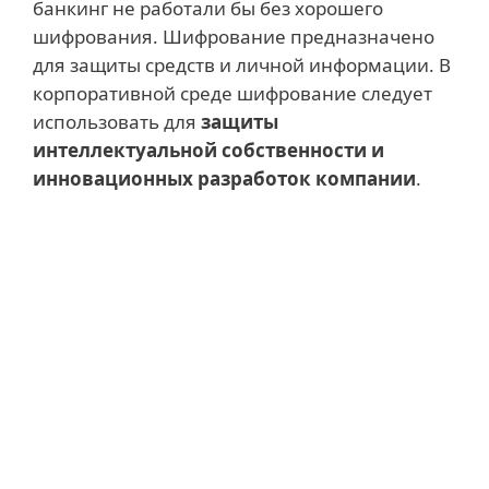
банкинг не работали бы без хорошего
шифрования. Шифрование предназначено
для защиты средств и личной информации. В
корпоративной среде шифрование следует
использовать для
защиты
интеллектуальной собственности и
инновационных разработок компании
.
Узнать больше
Под интеллектуальной собственностью
и инновационными разработками
подразумевают продукты или услуги
конкретной компании, а также методы
или процессы, которые используются
для успешной продажи товаров и
обеспечения их эффективной работы в