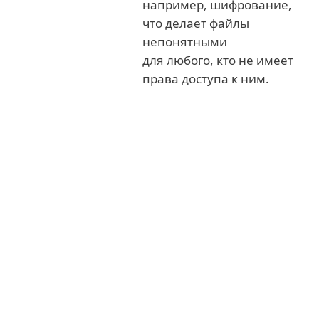
например, шифрование,
что делает файлы
непонятными
для любого, кто не имеет
права доступа к ним.
Возможные штрафные санкции
GDPR
В случае невыполнения обязательного
уведомления о нарушении защиты
данных в соответствующий
наблюдательный орган компания
должна выплатить
штраф в размере до
€10 млн или до 2% от годового
мирового оборота предприятия за
предыдущий финансовый год
. Кроме