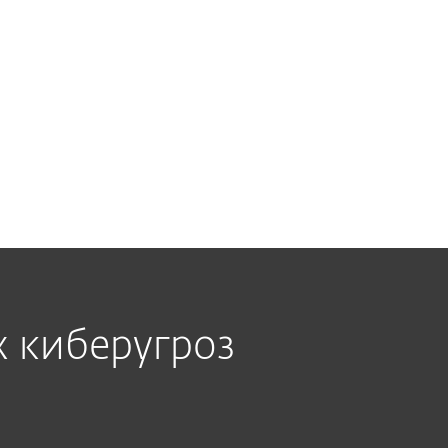
али «инфицировать» веб-сайты во всем
эти ресурсы для получения финансовой
посетителей. Киберпреступники также
ые сервисы, предлагая подобный код, но
рениями.
х киберугроз