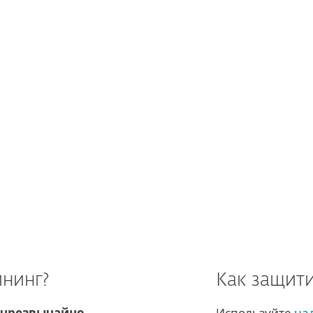
 транзакции и может добываться
и процессорами вместо дорогих
тв.
 обнаружены на всех популярных
операционной системе Android.
 как
потенциально
нако, некоторые из обнаруженных
йнинг?
Как защити
чрезвычайно
Используйте
на