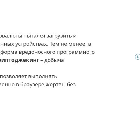
овалюты пытался загрузить и
ных устройствах. Тем не менее, в
 форма вредоносного программного
риптоджекинг
– добыча
д позволяет выполнять
енно в браузере жертвы без
лняемые файлы добывают
 преимуществ по сравнению с