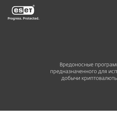
ESET
UA-RU
Техническая поддержка
Энциклоп
Вредоносные программ
предназначенного для исп
добычи криптовалюты.