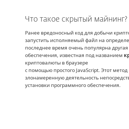
Что такое скрытый майнинг?
Ранее вредоносный код для добычи крипт
запустить исполняемый файл на определен
последнее время очень популярна другая
обеспечения, известная под названием
к
криптовалюты в браузере
с помощью простого JavaScript. Этот мето
злонамеренную деятельность непосредств
установки программного обеспечения.
Узнать больше
Сегодня большинство скриптов и испо
криптовалюту Monero. Она имеет много