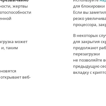
тности, жертвы
для блокировки
отоспособности
Если вы заметил
шенной
резко увеличив
процессора, зак
В некоторых сл
агрузка может
для закрытия ск
 и, таким
продолжают раб
перезагрузки
не позволяйте в
предыдущую сес
ановятся
вкладку с крип
 открывает веб-