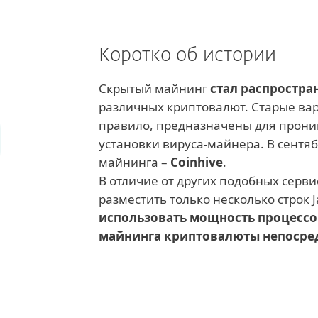
Коротко об истории
Скрытый майнинг
стал распростран
различных криптовалют. Старые вар
правило, предназначены для прони
установки вируса-майнера. В сентяб
майнинга –
Coinhive
.
В отличие от других подобных серв
разместить только несколько строк J
использовать мощность процессо
майнинга криптовалюты непосред
Узнать больше
Эта модель получения прибили с