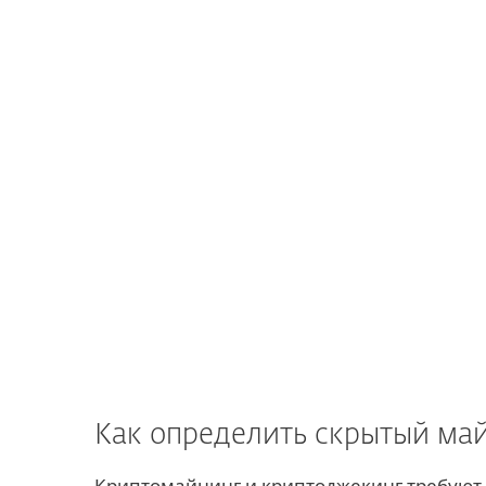
Bitcoin: Monero предлагает анонимные
обычными процессорами и графическим
специализированных аппаратных средс
Скрытый майнинг и криптожекинг были
компьютерных платформах, а также на 
Большинство из них классифицируются
нежелательные программы (PUA)
, од
атак попадают
в более опасную категорию —
троян
.
Как определить скрытый ма
Криптомайнинг и криптоджекинг требуют