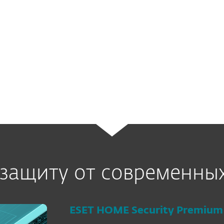
киберпреступников, которые нач
мире кодом Coinhive, используя 
выгоды
без согласия их владельцев или 
начали создавать свои собственн
с открыто злонамеренными наме
защиту от современны
ESET HOME Security Premium