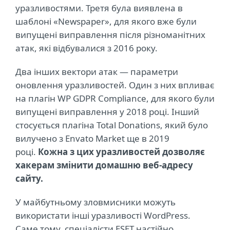
уразливостями. Третя була виявлена в
шаблоні «Newspaper», для якого вже були
випущені виправлення після різноманітних
атак, які відбувалися з 2016 року.
Два інших вектори атак — параметри
оновлення уразливостей. Один з них впливає
на плагін WP GDPR Compliance, для якого були
випущені виправлення у 2018 році. Інший
стосується плагіна Total Donations, який було
вилучено з Envato Market ще в 2019
році.
Кожна з цих уразливостей дозволяє
хакерам змінити домашню веб-адресу
сайту.
У майбутньому зловмисники можуть
використати інші уразливості WordPress.
Саме тому спеціалісти ESET настійно