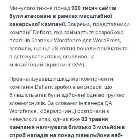
Минулого тижня понад
900 тисяч сайтів
були атаковані в рамках масштабної
хакерської кампанії.
Зокрема, представники
компанії Defiant, яка займається розробкою
плагінів безпеки Wordfence для WordPress,
заявили, що ще 28 квітня почали помічати та
відстежувати атаки, особливо на
міжсайтовий скриптинг (XSS).
Проаналізувавши шкідливі компоненти,
компанія Defiant зробила висновок, що
більшість атак були здійснені однією групою
зловмисників. За словами інженера QA
Wordfence, кіберзлочинці розпочали з
невеликих атак, однак вже
03 травня
кампанія налічувала близько 3 мільйонів
спроб нападів на понад півмільйона веб-