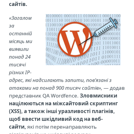
сайтів.
«Загалом
за
останній
місяць ми
виявили
понад 24
тисячі
різних IP-
адрес, які надсилають запити, пов’язані з
атаками на понад 900 тисяч сайтів»,
— додав
представник QA Wordfence.
Зловмисники
націлюються на міжсайтовий скриптинг
(XSS), а також інші уразливості плагінів,
щоб ввести шкідливий код на веб-
сайти,
які потім перенаправляють