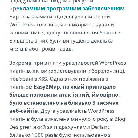
відвідувачів на шкідливі ресурси
з
рекламним програмним забезпеченням
.
Варто зазначити, що для уразливостей
WordPress плагінів, які використовували
зловмисники, доступні оновлення безпеки.
Більшість з них були випущено декілька
місяців або і років назад.
Зокрема, три з п'яти уразливостей WordPress
плагінів, які використовували кіберзлочинці,
пов'язані з XSS. Одна з них пов’язана з
плагіном
Easy2Map, на який припадало
більше половини атак і який, ймовірно,
було встановлено на близько 3 тисячах
веб-сайтів
. Друга уразливість WordPress
плагінів була виявлена минулого року в Blog
Designer, який за підрахунками Defiant
близько 1000 разів було інстальовано з