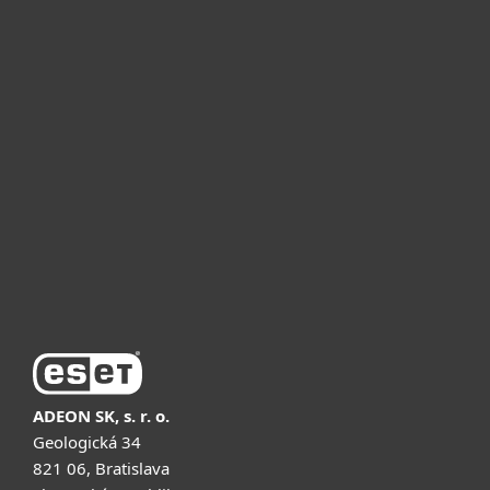
Для дому
Для бізнесу
Чому ESET
Підтримка
Купити
ADEON SK, s. r. o.
Geologická 34
821 06, Bratislava