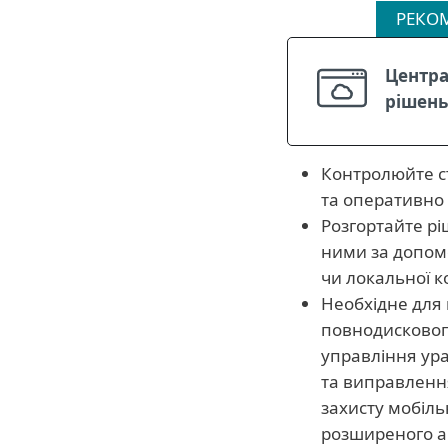
РЕКО
Центра
рішень
Контролюйте с
та оперативно 
Розгортайте р
ними за допом
чи локальної к
Необхідне для
повнодисковог
управління ур
та виправленн
захисту мобіль
розширеного ан