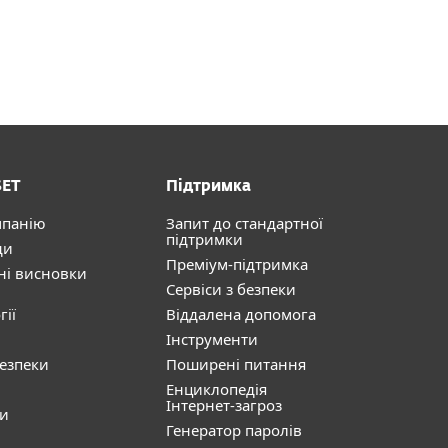
SET
Підтримка
мпанію
Запит до стандартної
підтримки
ди
Преміум-підтримка
ні висновки
Сервіси з безпеки
гії
Віддалена допомога
Інструменти
безпеки
Поширені питання
Енциклопедія
Інтернет-загроз
ти
Генератор паролів