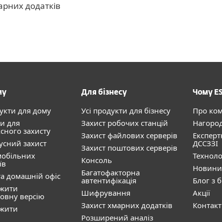
арних додатків
му
Для бізнесу
Чому E
дукти для дому
Усі продукти для бізнесу
Про ко
и для
Захист робочих станцій
Нагоро
сного захисту
Захист файлових серверів
Експерт
усний захист
ДССЗЗІ
Захист поштових серверів
мобільних
Техноло
Консоль
їв
Новини
Багатофакторна
а домашній офіс
автентифікація
Блог з 
ажити
Шифрування
Акції
овну версію
Захист хмарних додатків
Контак
ажити
Розширений аналіз