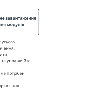
не завантаження
ння модулів
 усього
ечення,
ити
 та управляйте
 не потрібен
правління