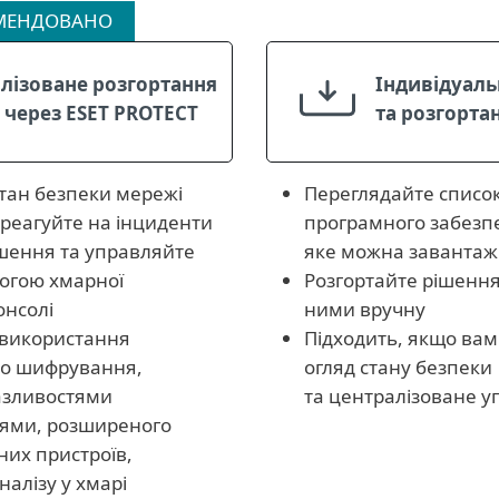
МЕНДОВАНО
лізоване розгортання
Індивідуаль
 через ESET PROTECT
та розгорта
тан безпеки мережі
Переглядайте список
реагуйте на інциденти
програмного забезп
ішення та управляйте
яке можна завантаж
огою хмарної
Розгортайте рішення
онсолі
ними вручну
 використання
Підходить, якщо вам
о шифрування,
огляд стану безпеки
азливостями
та централізоване у
ями, розширеного
них пристроїв,
алізу у хмарі