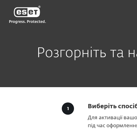
ESET
UA
Для бізнесу
Завантаження для бізн
Розгорніть та 
Виберіть спос
Для активації вашо
під час оформлення