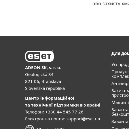
або захисту хм
Для до
Усі про
ADEON SK, s. r. o.
Продукт
Geologická 34
комплек
821 06, Bratislava
Антивір
Slovenská republika
Захист 
пристро
Центр інформаційної
Малий т
та технічної підтримки в Україні
Завант
Телефон: +380 44 545 77 26
безкошт
Електронна пошта:
support@eset.ua
Завант
Послуги