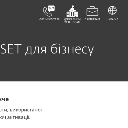
+380 44 545 77 26
ДЕРЖАВНИМ
ПАРТНЕРАМ
UKRAINE
УСТАНОВАМ
SET для бізнесу
жче
шти, використаної
юч активації.