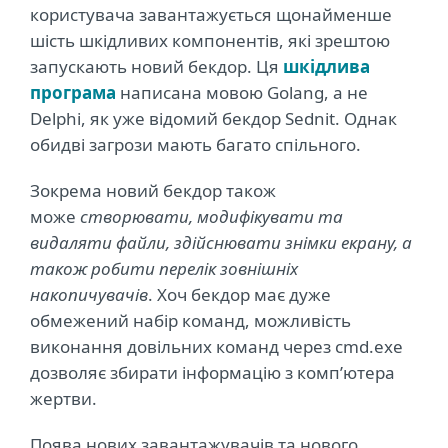
користувача завантажується щонайменше
шість шкідливих компонентів, які зрештою
запускають новий бекдор. Ця
шкідлива
програма
написана мовою Golang, а не
Delphi, як уже відомий бекдор Sednit. Однак
обидві загрози мають багато спільного.
Зокрема новий бекдор також
може
створювати, модифікувати та
видаляти файли, здійснювати знімки екрану, а
також робити перелік зовнішніх
накопичувачів
. Хоч бекдор має дуже
обмежений набір команд, можливість
виконання довільних команд через cmd.exe
дозволяє збирати інформацію з комп’ютера
жертви.
Поява нових завантажувачів та нового