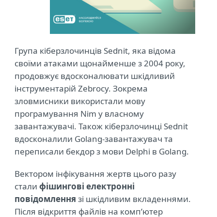
Група кіберзлочинців Sednit, яка відома
своїми атаками щонайменше з 2004 року,
продовжує вдосконалювати шкідливий
інструментарій Zebrocy. Зокрема
зловмисники використали мову
програмування Nim у власному
завантажувачі. Також кіберзлочинці Sednit
вдосконалили Golang-завантажувач та
переписали бекдор з мови Delphi в Golang.
Вектором інфікування жертв цього разу
стали
фішингові електронні
повідомлення
зі шкідливим вкладеннями.
Після відкриття файлів на комп’ютер