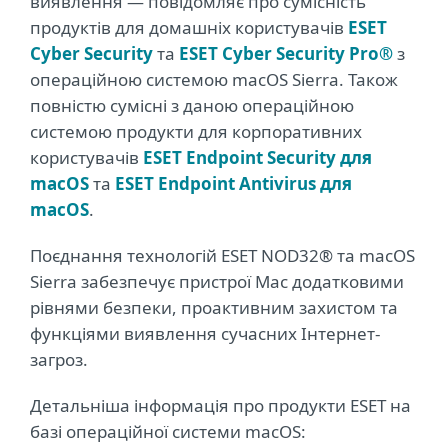
виявлення — повідомляє про сумісність
продуктів для домашніх користувачів
ESET
Cyber Security
та
ESET Cyber Security Pro®
з
операційною системою macOS Sierra. Також
повністю сумісні з даною операційною
системою продукти для корпоративних
користувачів
ESET Endpoint Security для
macOS
та
ESET Endpoint Antivirus для
macOS
.
Поєднання технологій ESET NOD32® та macOS
Sierra забезпечує пристрої Mac додатковими
рівнями безпеки, проактивним захистом та
функціями виявлення сучасних Інтернет-
загроз.
Детальніша інформація про продукти ESET на
базі операційної системи macOS: