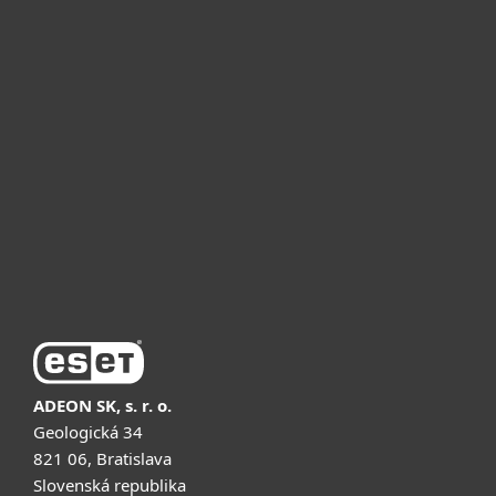
Для дому
Для бізнесу
Чому ESET
Підтримка
Купити
ADEON SK, s. r. o.
Geologická 34
821 06, Bratislava
Slovenská republika