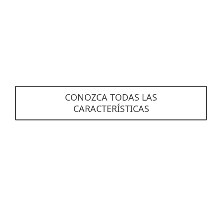
El sistema de prevención de intrusiones basado
en host (HIPS), monitorea la actividad del
sistema y utiliza un conjunto de reglas para
reconocer y detener el comportamiento
sospechoso del sistema.
CONOZCA TODAS LAS
CARACTERÍSTICAS
Requisitos del sistema
Plataformas de servidor compatibles
Windows Server
SharePoint Server