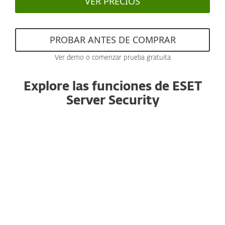
VER PRECIOS
PROBAR ANTES DE COMPRAR
Ver demo o comenzar prueba gratuita
Explore las funciones de ESET
Server Security
Control Web
El Control Web te permite bloquear sitios web
inapropiados, dañinos y que reducen la
productividad, garantizando políticas
consistentes en todos los endpoints y servidores.
Incluido en ESET PROTECT Entry y versiones