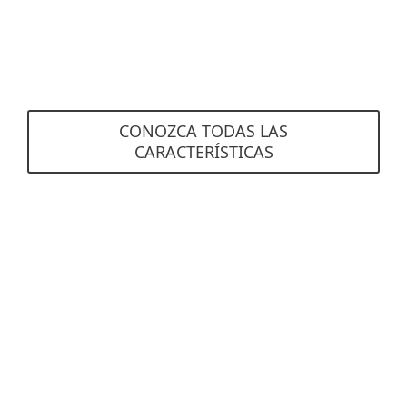
basados en Unix, incluidas las variantes 'Ready'
de RedHat y SuSE que cumplen con el estándar
File-System-Hierarchy.
CONOZCA TODAS LAS
CARACTERÍSTICAS
Requisitos del sistema
Sistemas operativos compatibles
Windows
Linux