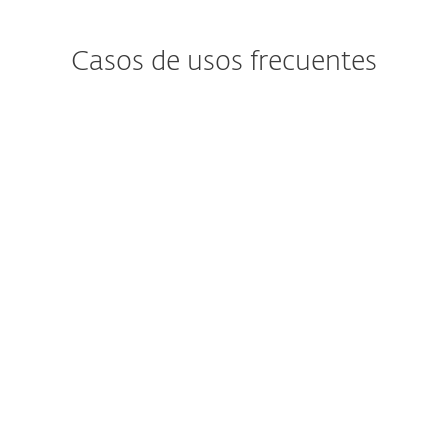
Casos de usos frecuentes
¿Le preocupa el
malware sin archivo?
El malware sin archivos solo existe en la
memoria; no es necesario que el atacante
instale software adicional. Por lo tanto,
para prevenir este tipo de ataque, se
requiere un enfoque diferente al
malware basado en archivos.
Ver solución de ESET