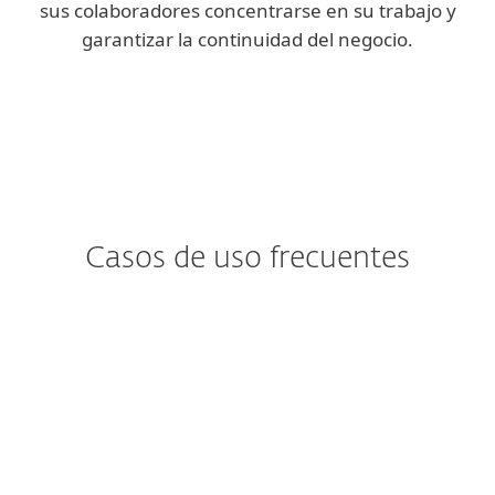
sus colaboradores concentrarse en su trabajo y
garantizar la continuidad del negocio.
Casos de uso frecuentes
¿Le preocupa el
Ransomware?
El ransomware tiende a ingresar a los
buzones de correo a través de usuarios