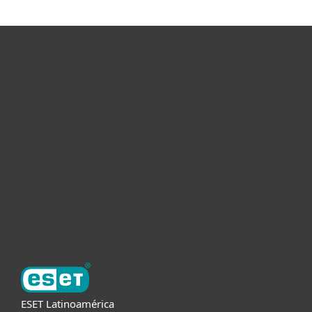
Hogar
Empresas
Partners
Soporte
Acerca de ESET
ESET Latinoamérica