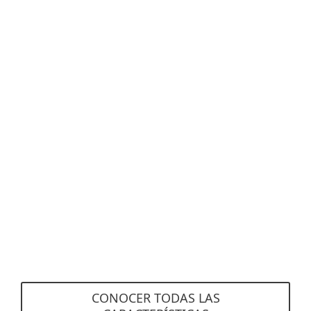
buzones remotos fuera de la configuración
híbrida sin necesidad de conectarse a Active
Directory local.
Cuarentena basada en la web
Los correos electrónicos se envían
automáticamente a los usuarios sobre sus
correos electrónicos no deseados que se
pusieron en cuarentena.
CONOCER TODAS LAS